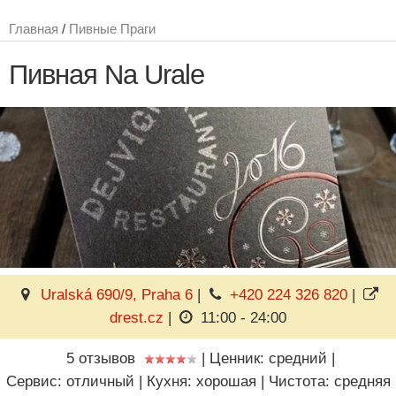
Главная
/
Пивные Праги
Пивная Na Urale
Uralská 690/9, Praha 6
|
+420 224 326 820
|
drest.cz
|
11:00 - 24:00
5 отзывов
|
Ценник: средний
|
Сервис: отличный
|
Кухня: хорошая
|
Чистота: средняя