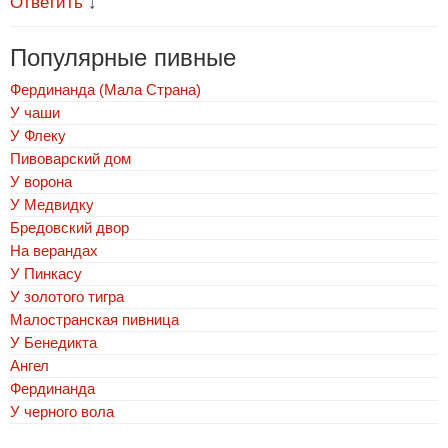
Ответить
↓
Популярные пивные
Фердинанда (Мала Страна)
У чаши
У Флеку
Пивоварский дом
У ворона
У Медвидку
Бредовский двор
На верандах
У Пинкасу
У золотого тигра
Малостранская пивница
У Бенедикта
Ангел
Фердинанда
У черного вола