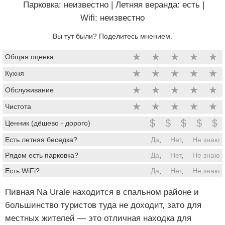
Парковка: неизвестно
|
Летняя веранда: есть
|
Wifi: неизвестно
Вы тут были? Поделитесь мнением.
★
★
★
★
★
Общая оценка
★
★
★
★
★
Кухня
★
★
★
★
★
Обслуживание
★
★
★
★
★
Чистота
$
$
$
$
$
Ценник (дёшево - дорого)
Есть летняя беседка?
Да
,
Нет
,
Не знаю
Рядом есть парковка?
Да
,
Нет
,
Не знаю
Есть WiFi?
Да
,
Нет
,
Не знаю
Пивная Na Urale находится в спальном районе и
большинство туристов туда не доходит, зато для
местных жителей — это отличная находка для