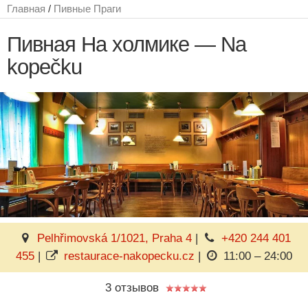
Главная
/
Пивные Праги
Пивная На холмике — Na
kopečku
Pelhřimovská 1/1021, Praha 4
|
+420 244 401
455
|
restaurace-nakopecku.cz
|
11:00 – 24:00
3 отзывов