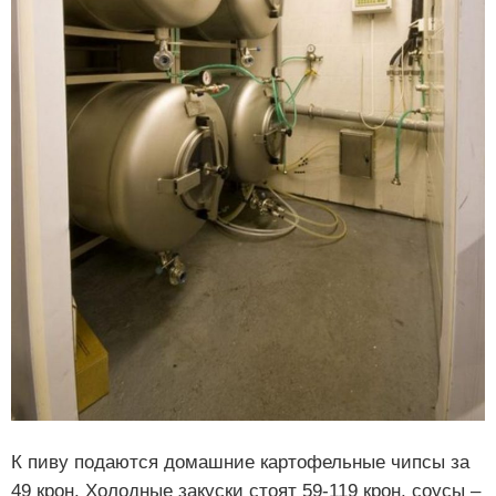
К пиву подаются домашние картофельные чипсы за
49 крон. Холодные закуски стоят 59-119 крон, соусы –