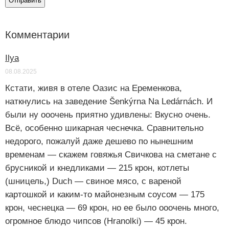
Комментарии
Ilya
08.08.2025
Кстати, живя в отеле Оазис на Еременкова,
наткнулись на заведение Šenkýrna Na Ledárnách. И
были ну ооочень приятно удивлены: Вкусно очень.
Всё, особенно шикарная чеснечка. Сравнительно
недорого, пожалуй даже дешево по нынешним
временам — скажем говяжья Свичкова на сметане с
брусникой и кнедликами — 215 крон, котлеты
(шницель,) Duch — свиное мясо, с вареной
картошкой и каким-то майонезным соусом — 175
крон, чеснецка — 69 крон, но ее было ооочень много,
огромное блюдо чипсов (Hranolki) — 45 крон.