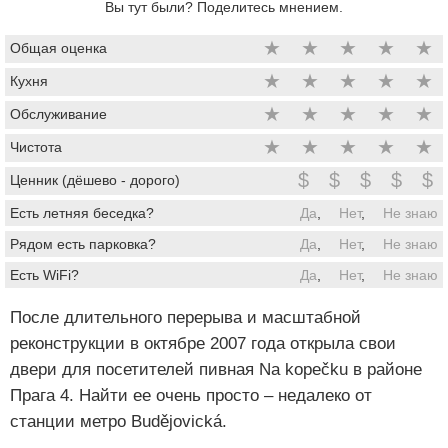
Вы тут были? Поделитесь мнением.
★
★
★
★
★
Общая оценка
★
★
★
★
★
Кухня
★
★
★
★
★
Обслуживание
★
★
★
★
★
Чистота
$
$
$
$
$
Ценник (дёшево - дорого)
Есть летняя беседка?
Да
,
Нет
,
Не знаю
Рядом есть парковка?
Да
,
Нет
,
Не знаю
Есть WiFi?
Да
,
Нет
,
Не знаю
После длительного перерыва и масштабной
реконструкции в октябре 2007 года открыла свои
двери для посетителей пивная Na kopečku в районе
Прага 4. Найти ее очень просто – недалеко от
станции метро Budějovická.