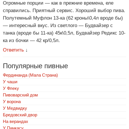
Огромные порции — как в прежние времена, еле
справились. Приятный сервис. Хороший выбор пива.
Полутемный Муфлон 13-ка (62 кроны\0,4л вроде бы)
— интересный вкус. Из светлого — Будвайзер с
танка (вроде бы 11-ка) 45к\0,5л, Будвайзер Редикс 10-
ка из бочки — 42 кр/0,5л.
Ответить
↓
Популярные пивные
Фердинанда (Мала Страна)
У чаши
У Флеку
Пивоварский дом
У ворона
У Медвидку
Бредовский двор
На верандах
У Пинкасу