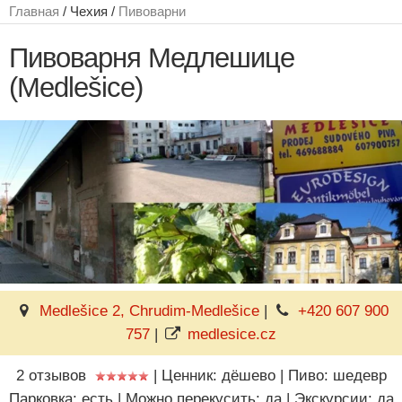
Главная
/ Чехия /
Пивоварни
Пивоварня Медлешице
(Medlešice)
Medlešice 2, Chrudim-Medlešice
|
+420 607 900
757
|
medlesice.cz
2 отзывов
|
Ценник: дёшево
|
Пиво: шедевр
Парковка: есть
|
Можно перекусить: да
|
Экскурсии: да