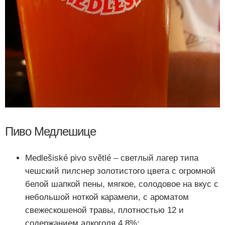
Пиво Медлешице
Medlešiské pivo světlé – светлый лагер типа
чешский пилснер золотистого цвета с огромной
белой шапкой пены, мягкое, солодовое на вкус с
небольшой ноткой карамели, с ароматом
свежескошеной травы, плотностью 12 и
содержанием алкоголя 4,8%;