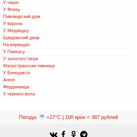
У чаши
У Флеку
Пивоварский дом
У ворона
У Медвидку
Бредовский двор
На верандах
У Пинкасу
У золотого тигра
Малостранская пивница
У Бенедикта
Ангел
Фердинанда
У черного вола
Погода
:
+27°C
|
100 крон = 387 рублей