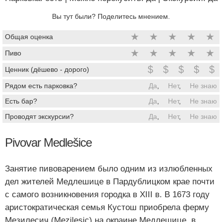
Вы тут были? Поделитесь мнением.
★
★
★
★
★
Общая оценка
★
★
★
★
★
Пиво
$
$
$
$
$
Ценник (дёшево - дорого)
Рядом есть парковка?
Да
,
Нет
,
Не знаю
Есть бар?
Да
,
Нет
,
Не знаю
Проводят экскурсии?
Да
,
Нет
,
Не знаю
Pivovar Medlešice
Занятие пивоварением было одним из излюбленных
дел жителей Медлешице в Пардублицком крае почти
с самого возникновения городка в XIII в. В 1673 году
аристократическая семья Кустош приобрела ферму
Мезилесич (Mezilesic) на окраине Медлешице, в