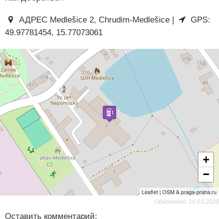
АДРЕС Medlešice 2, Chrudim-Medlešice |
GPS:
49.97781454, 15.77073061
+
−
Leaflet | OSM & praga-praha.ru
Обновлено: 16.03.2020
Оставить комментарий: