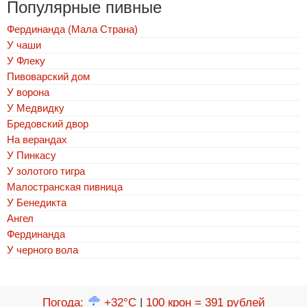
Популярные пивные
Фердинанда (Мала Страна)
У чаши
У Флеку
Пивоварский дом
У ворона
У Медвидку
Бредовский двор
На верандах
У Пинкасу
У золотого тигра
Малостранская пивница
У Бенедикта
Ангел
Фердинанда
У черного вола
Погода
:
+32°C
|
100 крон = 391 рублей