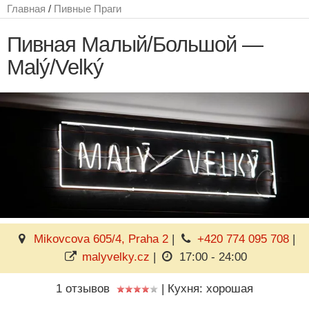
Главная
/
Пивные Праги
Пивная Малый/Большой —
Malý/Velký
Mikovcova 605/4, Praha 2
|
+420 774 095 708
|
malyvelky.cz
|
17:00 - 24:00
1 отзывов
|
Кухня: хорошая