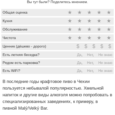
Вы тут были? Поделитесь мнением.
★
★
★
★
★
Общая оценка
★
★
★
★
★
Кухня
★
★
★
★
★
Обслуживание
★
★
★
★
★
Чистота
$
$
$
$
$
Ценник (дёшево - дорого)
Есть летняя беседка?
Да
,
Нет
,
Не знаю
Рядом есть парковка?
Да
,
Нет
,
Не знаю
Есть WiFi?
Да
,
Нет
,
Не знаю
В последние годы крафтовое пиво в Чехии
пользуется небывалой популярностью. Хмельной
напиток и другие виды алкоголя можно попробовать в
специализированных заведениях, к примеру, в
пивной Malý/Velký Bar.