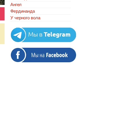
Ангел
Фердинанда
У черного вола