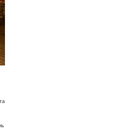
та
нь