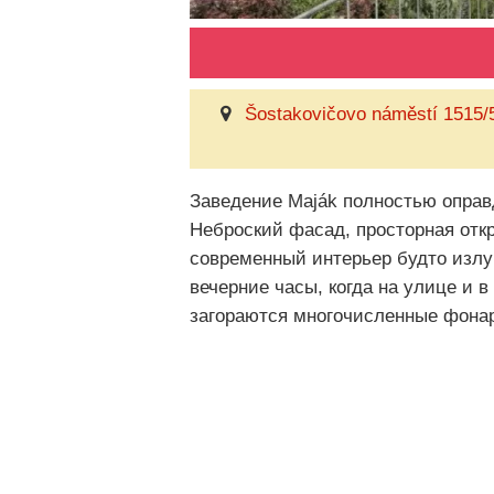
Šostakovičovo náměstí 1515/5
Заведение Maják полностью оправ
Неброский фасад, просторная отк
современный интерьер будто излуч
вечерние часы, когда на улице и в
загораются многочисленные фона