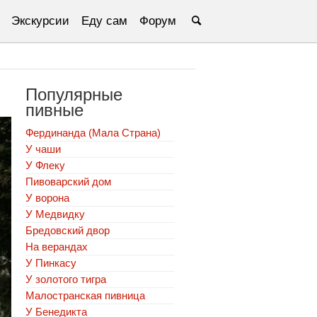
Экскурсии
Еду сам
Форум
Популярные
пивные
Фердинанда (Мала Страна)
У чаши
У Флеку
Пивоварский дом
У ворона
У Медвидку
Бредовский двор
На верандах
У Пинкасу
У золотого тигра
Малостранская пивница
У Бенедикта