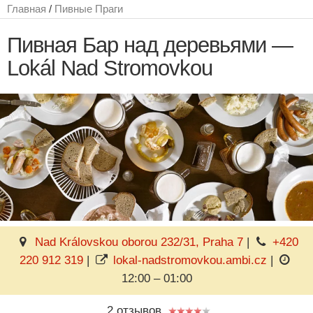
Главная
/
Пивные Праги
Пивная Бар над деревьями —
Lokál Nad Stromovkou
Nad Královskou oborou 232/31, Praha 7
|
+420
220 912 319
|
lokal-nadstromovkou.ambi.cz
|
12:00 – 01:00
2 отзывов