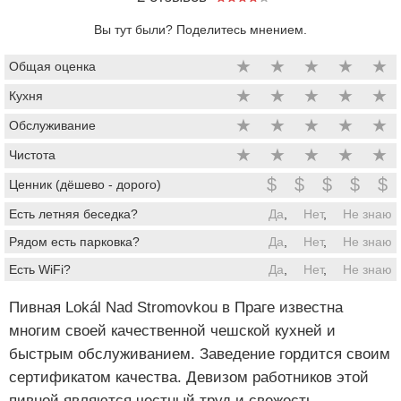
Вы тут были? Поделитесь мнением.
★
★
★
★
★
Общая оценка
★
★
★
★
★
Кухня
★
★
★
★
★
Обслуживание
★
★
★
★
★
Чистота
$
$
$
$
$
Ценник (дёшево - дорого)
Есть летняя беседка?
Да
,
Нет
,
Не знаю
Рядом есть парковка?
Да
,
Нет
,
Не знаю
Есть WiFi?
Да
,
Нет
,
Не знаю
Пивная Lokál Nad Stromovkou в Праге известна
многим своей качественной чешской кухней и
быстрым обслуживанием. Заведение гордится своим
сертификатом качества. Девизом работников этой
пивной являются честный труд и свежесть