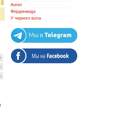
Ангел
Фердинанда
У черного вола
★
ю
ю
м