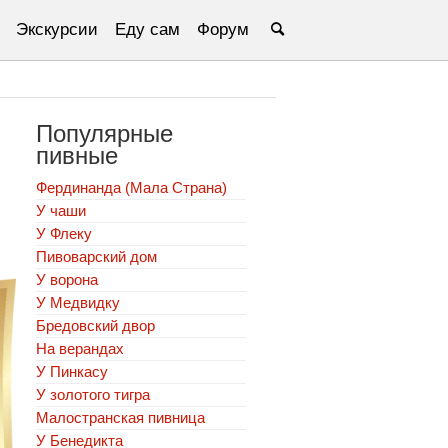
Экскурсии
Еду сам
Форум
Популярные
пивные
Фердинанда (Мала Страна)
У чаши
У Флеку
Пивоварский дом
У ворона
У Медвидку
Бредовский двор
На верандах
У Пинкасу
У золотого тигра
Малостранская пивница
У Бенедикта