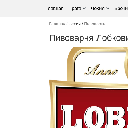
Главная
Прага
Чехия
Брони
Главная
/ Чехия /
Пивоварни
Пивоварня Лобкови