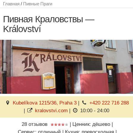
Главная
/
Пивные Праги
Пивная Краловствы —
Království
Kubelíkova 1215/36, Praha 3
|
+420 222 716 288
|
kralovstvi.com
|
10:00 - 24:00
28 отзывов
|
Ценник: дёшево
|
Сервис: отличный
|
Кухня: превосходная
|