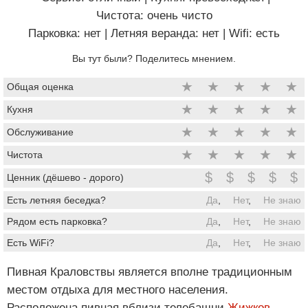
Чистота: очень чисто
Парковка: нет
|
Летняя веранда: нет
|
Wifi: есть
Вы тут были? Поделитесь мнением.
★
★
★
★
★
Общая оценка
★
★
★
★
★
Кухня
★
★
★
★
★
Обслуживание
★
★
★
★
★
Чистота
$
$
$
$
$
Ценник (дёшево - дорого)
Есть летняя беседка?
Да
,
Нет
,
Не знаю
Рядом есть парковка?
Да
,
Нет
,
Не знаю
Есть WiFi?
Да
,
Нет
,
Не знаю
Пивная Краловствы является вполне традиционным
местом отдыха для местного населения.
Расположена пивная вблизи телебашни
Жижков
.