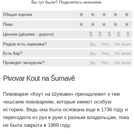
Вы тут были? Поделитесь мнением.
★
★
★
★
★
Общая оценка
★
★
★
★
★
Пиво
$
$
$
$
$
Ценник (дёшево - дорого)
Рядом есть парковка?
Да
,
Нет
,
Не знаю
Есть бар?
Да
,
Нет
,
Не знаю
Проводят экскурсии?
Да
,
Нет
,
Не знаю
Pivovar Kout na Šumavě
Пивоварня «Коут на Шумаве» принадлежит к тем
чешским пивоварням, которые имеют особую
историю. Ведь она была основана еще в 1736 году и
переходила из рук в руки к разным владельцам, пока
не была закрыта в 1969 году.