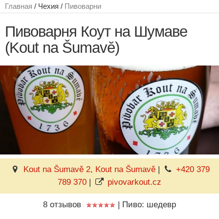
Главная
/ Чехия /
Пивоварни
Пивоварня Коут на Шумаве
(Kout na Šumavě)
Kout na Šumavě 2, Kout na Šumavě
|
+420 379
789 370
|
pivovarkout.cz
8 отзывов
|
Пиво: шедевр