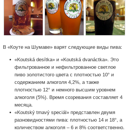
В «Коуте на Шумаве» варят следующие виды пива:
«Koutská desítka» и «Koutská dvanáctka». Это
фильтрованное и нефильтрованное светлое
пиво золотистого цвета с плотностью 10° и
содержанием алкоголя 4,2%, а также
плотностью 12° и немного высшим уровнем
алкоголя (5%). Время созревания составляет 4
месяца.
«Koutský tmavý speciál» представлен двумя
разновидностями пива: плотностью 14 и 18°, а
количеством алкоголя – 6 и 8% соответственно.