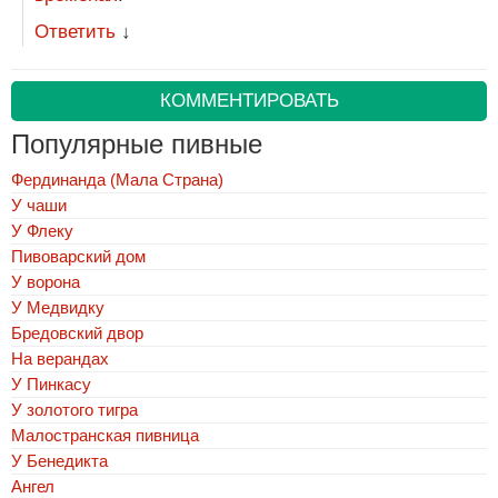
Ответить
↓
КОММЕНТИРОВАТЬ
Популярные пивные
Фердинанда (Мала Страна)
У чаши
У Флеку
Пивоварский дом
У ворона
У Медвидку
Бредовский двор
На верандах
У Пинкасу
У золотого тигра
Малостранская пивница
У Бенедикта
Ангел