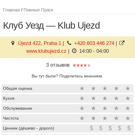
Главная
/
Пивные Праги
Клуб Уезд — Klub Ujezd
Újezd 422, Praha 1
|
+420 603 446 274
|
www.klubujezd.cz
|
14:00 - 04:00
3 отзывов
Вы тут были? Поделитесь мнением.
★
★
★
★
★
Общая оценка
★
★
★
★
★
Кухня
★
★
★
★
★
Обслуживание
★
★
★
★
★
Чистота
$
$
$
$
$
Ценник (дёшево - дорого)