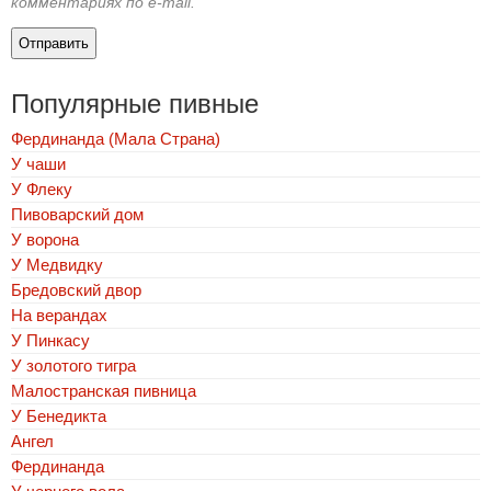
комментариях по e-mail.
Популярные пивные
Фердинанда (Мала Страна)
У чаши
У Флеку
Пивоварский дом
У ворона
У Медвидку
Бредовский двор
На верандах
У Пинкасу
У золотого тигра
Малостранская пивница
У Бенедикта
Ангел
Фердинанда