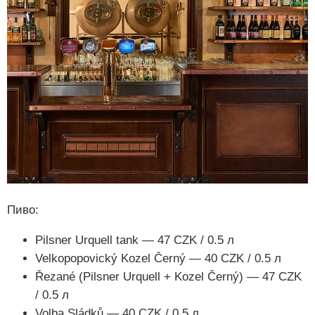
Пиво:
Pilsner Urquell tank — 47 CZK / 0.5 л
Velkopopovický Kozel Černý — 40 CZK / 0.5 л
Řezané (Pilsner Urquell + Kozel Černý) — 47 CZK
/ 0.5 л
Volba Sládků — 40 CZK / 0.5 л