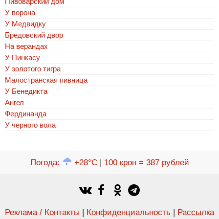
Пивоварский дом
У ворона
У Медвидку
Бредовский двор
На верандах
У Пинкасу
У золотого тигра
Малостранская пивница
У Бенедикта
Ангел
Фердинанда
У черного вола
Погода
:
+28°C
|
100 крон = 387 рублей
Реклама / Контакты
|
Конфиденциальность
|
Рассылка