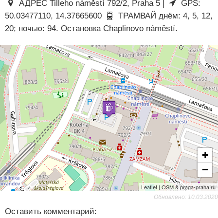
АДРЕС Tilleho náměstí 792/2, Praha 5 |
GPS:
50.03477110, 14.37665600
ТРАМВАЙ днём: 4, 5, 12,
20; ночью: 94. Остановка Chaplinovo náměstí.
+
−
Leaflet | OSM & praga-praha.ru
Обновлено: 10.03.2020
Оставить комментарий: