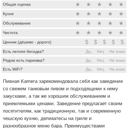
★
★
★
★
★
Общая оценка
★
★
★
★
★
Кухня
★
★
★
★
★
Обслуживание
★
★
★
★
★
Чистота
$
$
$
$
$
Ценник (дёшево - дорого)
Есть летняя беседка?
Да
,
Нет
,
Не знаю
Рядом есть парковка?
Да
,
Нет
,
Не знаю
Есть WiFi?
Да
,
Нет
,
Не знаю
Пивная Kamera зарекомендовала себя как заведение
со свежем танковым пивом и подходящими к нему
закусками, а так же хорошим обслуживанием и
приемлемыми ценами. Заведение предлагает своим
посетителям, как традиционную, так и современную
чешскую кухню, деликатесы на гриле и
разнообразное меню бара. Преимуществами