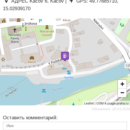
АДРЕС Kácov 6, Kácov |
GPS: 49.77685710,
15.02939170
+
−
Leaflet | OSM & praga-praha.ru
Обновлено: 18.03.2020
Оставить комментарий: