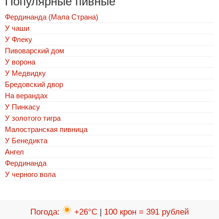
Популярные пивные
Фердинанда (Мала Страна)
У чаши
У Флеку
Пивоварский дом
У ворона
У Медвидку
Бредовский двор
На верандах
У Пинкасу
У золотого тигра
Малостранская пивница
У Бенедикта
Ангел
Фердинанда
У черного вола
Погода
:
+26°C
|
100 крон = 391 рублей