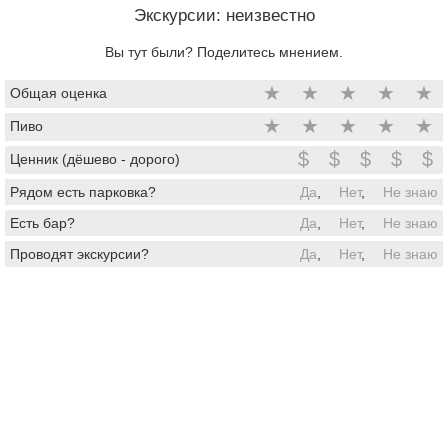
Экскурсии: неизвестно
Вы тут были? Поделитесь мнением.
★
★
★
★
★
Общая оценка
★
★
★
★
★
Пиво
$
$
$
$
$
Ценник (дёшево - дорого)
Рядом есть парковка?
Да
,
Нет
,
Не знаю
Есть бар?
Да
,
Нет
,
Не знаю
Проводят экскурсии?
Да
,
Нет
,
Не знаю