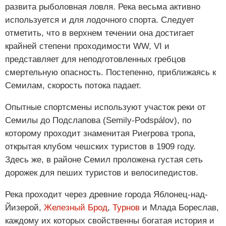
развита рыболовная ловля. Река весьма активно
используется и для лодочного спорта. Следует
отметить, что в верхнем течении она достигает
крайней степени проходимости WW, VI и
представляет для неподготовленных гребцов
смертельную опасность. Постепенно, приближаясь к
Семилам, скорость потока падает.
Опытные спортсмены используют участок реки от
Семилы до Подслапова (Semily-Podspálov), по
которому проходит знаменитая Риегрова тропа,
открытая клубом чешских туристов в 1909 году.
Здесь же, в районе Семил проложена густая сеть
дорожек для пеших туристов и велосипедистов.
Река проходит через древние города Яблонец-над-
Йизерой,
Железный Брод
,
Турнов
и Млада Бореслав,
каждому их которых свойственны богатая история и