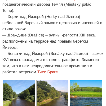
позднеготический дворец Темпл (Městský palác
Temp).
— Хорки-над-Йизерой (Horky nad Jizerou) –
небольшой барочный замок с церковью и часовней в
стиле рококо.
— Драждице (Dražice) – руины крепости XIII века,
расположены на террасе над правым берегом
Йизеры.
— Бенатки-над-Йизерой (Benátky nad Jizerou) – замок
XVI века с фасадами в стиле сграффито. Знаменит
тем, что в нем непродолжительное время жил и
работал астроном
Тихо Браге
.