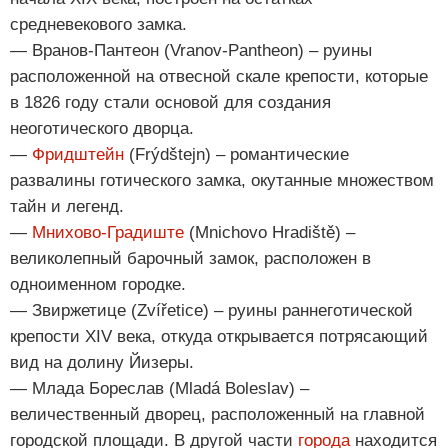
средневекового замка.
— Вранов-Пантеон (Vranov-Pantheon) – руины
расположенной на отвесной скале крепости, которые
в 1826 году стали основой для создания
неоготического дворца.
—
Фридштейн
(Frýdštejn) – романтические
развалины готического замка, окутанные множеством
тайн и легенд.
—
Мнихово-Градиште
(Mnichovo Hradiště) –
великолепный барочный замок, расположен в
одноименном городке.
— Звиржетице (Zvířetice) – руины раннеготической
крепости XIV века, откуда открывается потрясающий
вид на долину Йизеры.
— Млада Бореслав (Mladá Boleslav) –
величественный дворец, расположенный на главной
городской площади. В другой части
города
находится