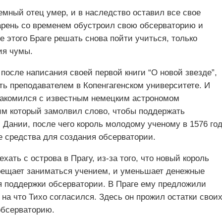
иемный отец умер, и в наследство оставил все свое
парень со временем обустроил свою обсерваторию и
 этого Браге решать снова пойти учиться, только
ия чумы.
после написания своей первой книги “О новой звезде”,
ть преподавателем в Копенгагенском университете. И
знакомился с известным немецким астрономом
им который замолвил слово, чтобы поддержать
 Дании, после чего король молодому ученому в 1576 го
е средства для создания обсерватории.
хать с острова в Прагу, из-за того, что новый король
рещает заниматься учением, и уменьшает денежные
я поддержки обсерватории. В Праге ему предложили
 на что Тихо согласился. Здесь он прожил остатки свои
обсерваторию.