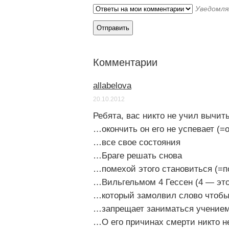
Уведомля
Комментарии
allabelova
20.10.2012
Ребята, вас никто не учил вычит
…окончить он его не успевает (=о
…все свое состояния
…Браге решать снова
…помехой этого становиться (=п
…Вильгельмом 4 Гессен (4 — это
…который замолвил слово чтобы
…запрещает заниматься учением
…О его причинах смерти никто не