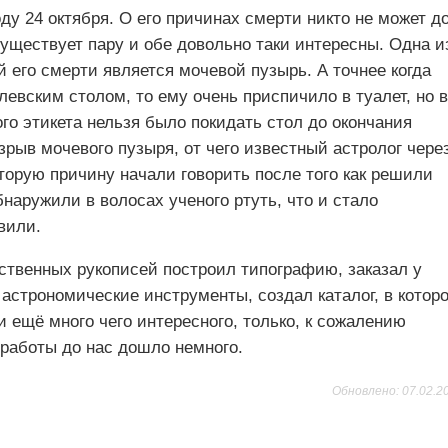
году 24 октября. О его причинах смерти никто не может д
 существует пару и обе довольно таки интересны. Одна и
й его смерти является мочевой пузырь. А точнее когда
левским столом, то ему очень приспичило в туалет, но в
го этикета нельзя было покидать стол до окончания
зрыв мочевого пузыря, от чего известный астролог чере
вторую причину начали говорить после того как решили
бнаружили в волосах ученого ртуть, что и стало
вили.
ственных рукописей построил типографию, заказал у
астрономические инструменты, создал каталог, в котор
и ещё много чего интересного, только, к сожалению
 работы до нас дошло немного.
Обновлено: 07.02.2