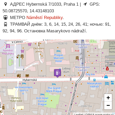
АДРЕС Hybernská 7/1033, Praha 1 |
GPS:
50.08725570, 14.43148103
МЕТРО
Náměstí Republiky
.
ТРАМВАЙ днём: 3, 6, 14, 15, 24, 26, 41; ночью: 91,
92, 94, 96. Остановка Masarykovo nádraží.
+
−
Leaflet | OSM & praga-praha.ru