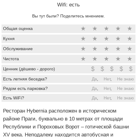
Wifi: есть
Вы тут были? Поделитесь мнением.
★
★
★
★
★
Общая оценка
★
★
★
★
★
Кухня
★
★
★
★
★
Обслуживание
★
★
★
★
★
Чистота
$
$
$
$
$
Ценник (дёшево - дорого)
Есть летняя беседка?
Да
,
Нет
,
Не знаю
Рядом есть парковка?
Да
,
Нет
,
Не знаю
Есть WiFi?
Да
,
Нет
,
Не знаю
Ресторан Hybernia расположен в историческом
районе Праги, буквально в 10 метрах от площади
Республики и Пороховых Ворот – готической башни
XV века. Неподалеку находится автобусная и