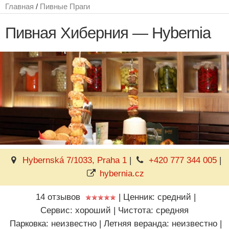
Главная
/
Пивные Праги
Пивная Хиберния — Hybernia
Hybernská 7/1033, Praha 1
|
+420 777 344 005
|
hybernia.cz
14 отзывов
|
Ценник: средний
|
Сервис: хороший
|
Чистота: средняя
Парковка: неизвестно
|
Летняя веранда: неизвестно
|