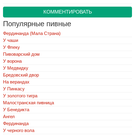
КОММЕНТИРОВАТЬ
Популярные пивные
Фердинанда (Мала Страна)
У чаши
У Флеку
Пивоварский дом
У ворона
У Медвидку
Бредовский двор
На верандах
У Пинкасу
У золотого тигра
Малостранская пивница
У Бенедикта
Ангел
Фердинанда
У черного вола