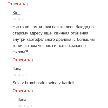
Ответить
↓
Kirill
05.04.2016
Никто не помнит как называлось блюдо,по
старому адресу еще, свинная отбивная
внутри картофельного драника ,с большим
количеством чеснока и все посыпанно
сыром?!
Ответить
↓
Ilona
25.04.2016
Sela v bramboraku,svina v kartfeli
Ответить
↓
Ilona
25.04.2016