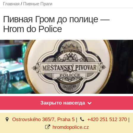
Главная
/
Пивные Праги
Пивная Гром до полице —
Hrom do Police
Закрыто навсегда
Ostrovského 365/7, Praha 5
|
+420 251 512 370
|
hromdopolice.cz