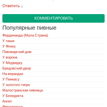
Ответить
↓
КОММЕНТИРОВАТЬ
Популярные пивные
Фердинанда (Мала Страна)
У чаши
У Флеку
Пивоварский дом
У ворона
У Медвидку
Бредовский двор
На верандах
У Пинкасу
У золотого тигра
Малостранская пивница
У Бенедикта
Ангел
Фердинанда