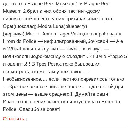
до этого в Prague Beer Museum 1 и Prague Beer
Museum 2,брал в них обоих тестинг-доску
пивную,конечно есть у них оригинальные сорта
Opat(шоколад),Modra Luna(blueberry)
(черника),Merlin,Demon Lager,Velen,но попробовав в
Hrom do Police — нефильтрованный,бочковой — Ale
и Wheat,понял,что у них — качество и вкус —
Великолепные,рекомендую съездить к ним в Prague 5
и оценить!!! В Трез Розах,тоже был,решил
посмотреть,что же там у них такое —
Необыкновенное,….если честно,понравилось только
— Красное венское пиво,не более — еда отстой,при
этом цены — выше среднего!!! Думайте сами!
Иван,точно оценил качество и вкус пива в Hrom do
Police, Спасибо за совет!
Ответить
↓