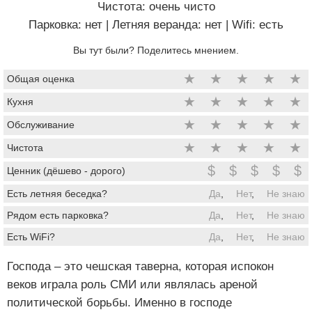
Чистота: очень чисто
Парковка: нет
|
Летняя веранда: нет
|
Wifi: есть
Вы тут были? Поделитесь мнением.
★
★
★
★
★
Общая оценка
★
★
★
★
★
Кухня
★
★
★
★
★
Обслуживание
★
★
★
★
★
Чистота
$
$
$
$
$
Ценник (дёшево - дорого)
Есть летняя беседка?
Да
,
Нет
,
Не знаю
Рядом есть парковка?
Да
,
Нет
,
Не знаю
Есть WiFi?
Да
,
Нет
,
Не знаю
Господа – это чешская таверна, которая испокон
веков играла роль СМИ или являлась ареной
политической борьбы. Именно в господе