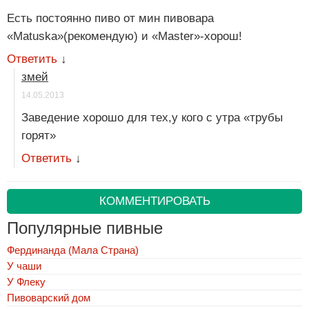
Есть постоянно пиво от мин пивовара
«Matuska»(рекомендую) и «Master»-хорош!
Ответить
↓
змей
14.05.2013
Заведение хорошо для тех,у кого с утра «трубы
горят»
Ответить
↓
КОММЕНТИРОВАТЬ
Популярные пивные
Фердинанда (Мала Страна)
У чаши
У Флеку
Пивоварский дом