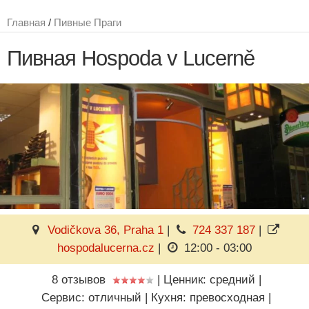
Главная
/
Пивные Праги
Пивная Hospoda v Lucerně
Vodičkova 36, Praha 1
|
724 337 187
|
hospodalucerna.cz
|
12:00 - 03:00
8 отзывов
|
Ценник: средний
|
Сервис: отличный
|
Кухня: превосходная
|