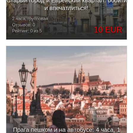
Старый город и Еврейский квартал: обойти
и впечатлиться!
2 часа, групповая
Отзывов: 0
10 EUR
Рейтинг: 0 из 5
Прага пешком и на автобусе: 4 часа, 1