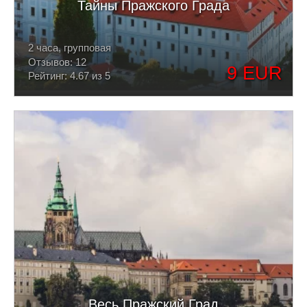
Тайны Пражского Града
2 часа, групповая
Отзывов: 12
9 EUR
Рейтинг: 4.67 из 5
Весь Пражский Град