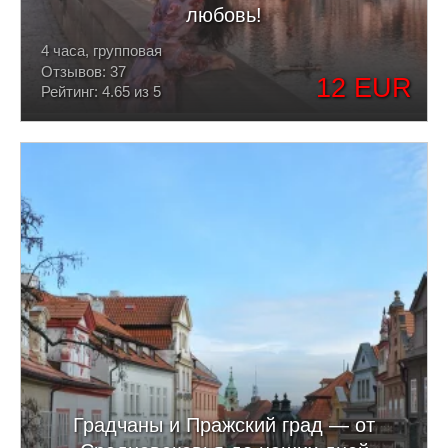
любовь!
4 часа, групповая
Отзывов: 37
12 EUR
Рейтинг: 4.65 из 5
Градчаны и Пражский град — от