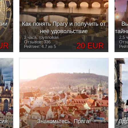
сии
Как понять Прагу и получить от
Вы
неё удовольствие
тайн
3 часа, групповая
2.5 
Отзывов: 336
Отзы
UR
20 EUR
Рейтинг: 4.7 из 5
Рейт
сия
Знакомьтесь, Прага!
Здр