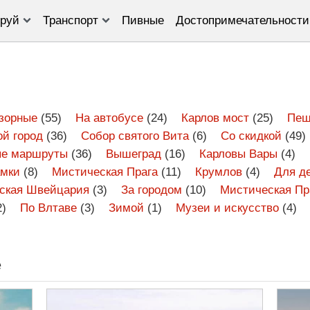
руй
Транспорт
Пивные
Достопримечательности
зорные
(55)
На автобусе
(24)
Карлов мост
(25)
Пеш
ой город
(36)
Собор святого Вита
(6)
Со скидкой
(49)
е маршруты
(36)
Вышеград
(16)
Карловы Вары
(4)
амки
(8)
Мистическая Прага
(11)
Крумлов
(4)
Для д
ская Швейцария
(3)
За городом
(10)
Мистическая Пр
2)
По Влтаве
(3)
Зимой
(1)
Музеи и искусство
(4)
е