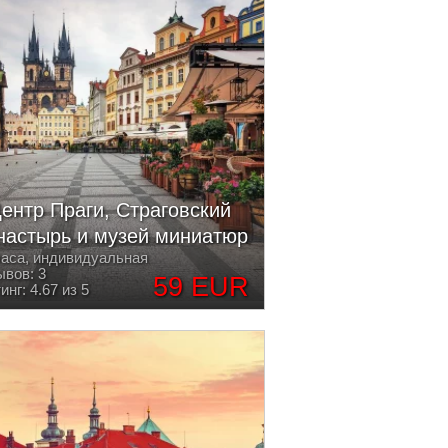
ентр Праги, Страговский
настырь и музей миниатюр
часа, индивидуальная
вов: 3
59 EUR
инг: 4.67 из 5