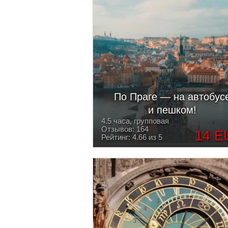
По Праге — на автобус
и пешком!
4.5 часа, групповая
Отзывов: 164
14 E
Рейтинг: 4.66 из 5