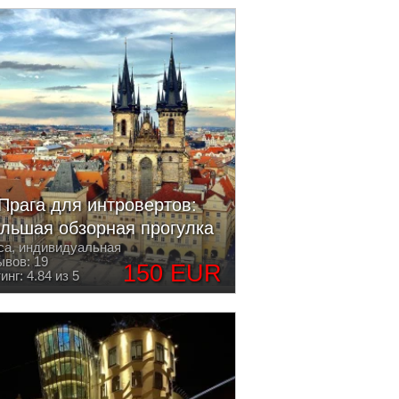
Прага для интровертов:
льшая обзорная прогулка
са, индивидуальная
вов: 19
150 EUR
инг: 4.84 из 5