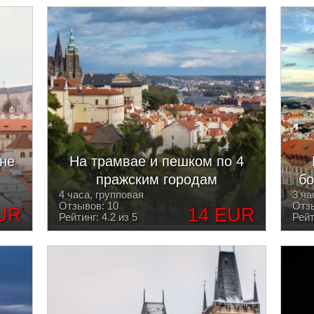
 не
На трамвае и пешком по 4
пражским городам
бо
4 часа, групповая
3 ча
Отзывов: 10
Отзы
UR
14 EUR
Рейтинг: 4.2 из 5
Рейт