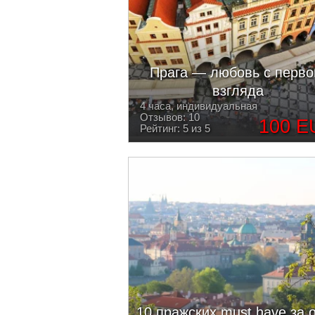
Прага — любовь с перво
взгляда
4 часа, индивидуальная
Отзывов: 10
100 E
Рейтинг: 5 из 5
10 пражских must have за 