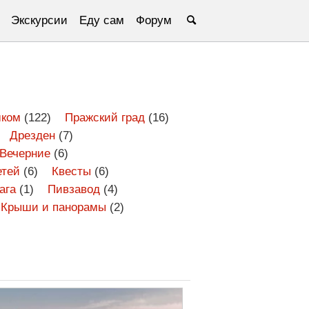
Экскурсии
Еду сам
Форум
ком
(122)
Пражский град
(16)
Дрезден
(7)
Вечерние
(6)
етей
(6)
Квесты
(6)
ага
(1)
Пивзавод
(4)
Крыши и панорамы
(2)