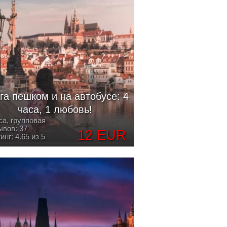
га пешком и на автобусе: 4
часа, 1 любовь!
са, групповая
вов: 37
12 EUR
инг: 4.65 из 5