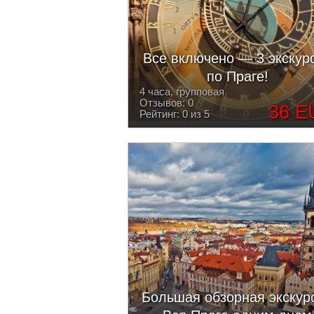
Все включено — 3 экскур
по Праге!
4 часа, групповая
Отзывов: 0
36 E
Рейтинг: 0 из 5
Большая обзорная экскур