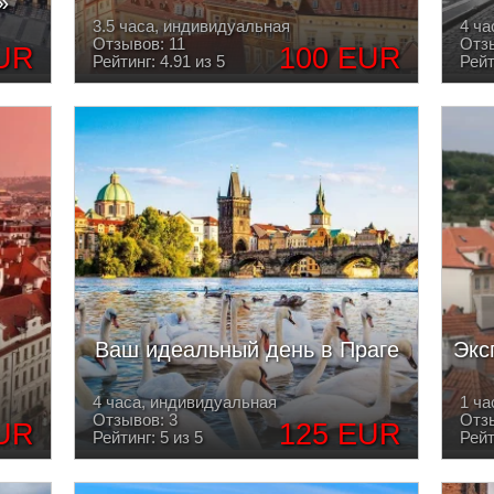
»
3.5 часа, индивидуальная
4 ча
Отзывов: 11
Отзы
UR
100 EUR
Рейтинг: 4.91 из 5
Рейт
Ваш идеальный день в Праге
Экс
4 часа, индивидуальная
1 ча
Отзывов: 3
Отзы
UR
125 EUR
Рейтинг: 5 из 5
Рейт