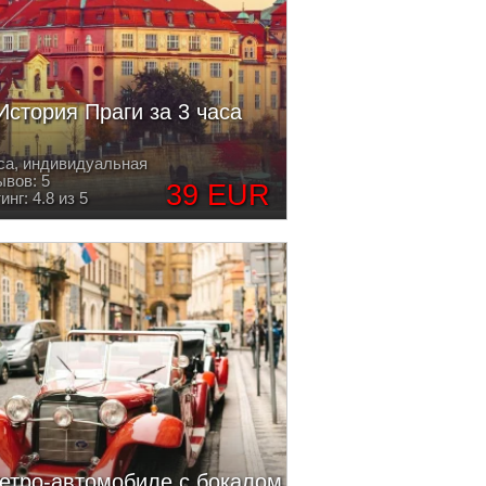
История Праги за 3 часа
са, индивидуальная
вов: 5
39 EUR
инг: 4.8 из 5
етро-автомобиле с бокалом