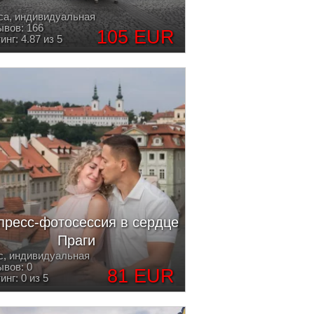
са, индивидуальная
вов: 166
105 EUR
инг: 4.87 из 5
пресс-фотосессия в сердце
Праги
с, индивидуальная
вов: 0
81 EUR
инг: 0 из 5