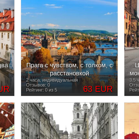
два
Прага с чувством, с толком, с
Ц
расстановкой
мо
2 часа, индивидуальная
3.5 
Отзывов: 0
Отзы
UR
63 EUR
Рейтинг: 0 из 5
Рейт