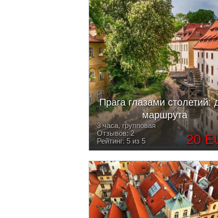
Прага глазами столетий: 
маршрута
3 часа, групповая
Отзывов: 2
20 E
Рейтинг: 5 из 5