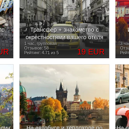
го
Трансфер + знакомство с
окрестностями вашего отеля
1 час, групповая
3 ча
Отзывов: 58
Отзы
UR
19 EUR
Рейтинг: 4.71 из 5
Рейт
один
На автобусе и теплоходе по
На р