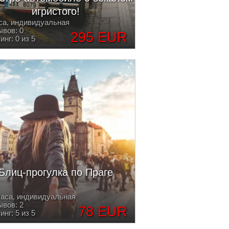
игристого!
са, индивидуальная
вов: 0
295 EUR
инг: 0 из 5
Блиц-прогулка по Праге
часа, индивидуальная
вов: 2
78 EUR
инг: 5 из 5