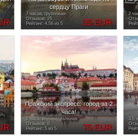
сердцу Праги
7 часов, групповая
2 ча
Отзывов: 25
Отзы
UR
35 EUR
Рейтинг: 4.56 из 5
Рейт
м
Пражский экспресс: город за 2
часа!
2 часа, индивидуальная
3.5 
Отзывов: 8
Отзы
UR
75 EUR
Рейтинг: 5 из 5
Рейт