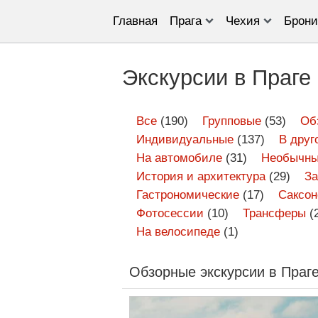
Главная
Прага
Чехия
Брони
Экскурсии в Праге
Все
(190)
Групповые
(53)
Об
Индивидуальные
(137)
В друг
На автомобиле
(31)
Необычны
История и архитектура
(29)
З
Гастрономические
(17)
Саксон
Фотосессии
(10)
Трансферы
(
На велосипеде
(1)
Обзорные экскурсии в Праг