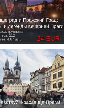
шеград и Пражский Град:
ы и легенды вечерней Праги
часа, групповая
вов: 212
24 EUR
инг: 4.87 из 5
авствуй, красавица Прага!