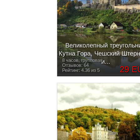
Великолепный треугольни
Кутна Гора, Чешский Штерн
8 часов, групповая
и...
Отзывов: 64
29 E
Рейтинг: 4.36 из 5