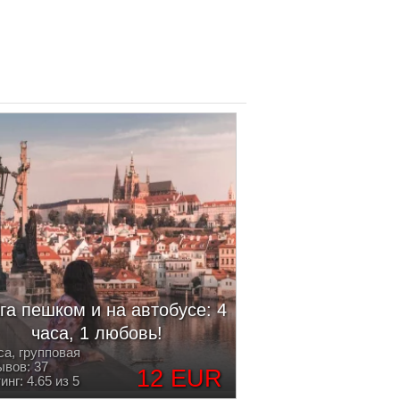
га пешком и на автобусе: 4
часа, 1 любовь!
са, групповая
вов: 37
12 EUR
инг: 4.65 из 5