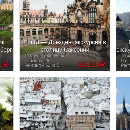
к:
Прага — Дрезден: экскурсия в
берг
столицу Саксонии
экск
10 часов, групповая
10 ч
Отзывов: 26
Отзы
UR
35 EUR
Рейтинг: 4.62 из 5
Рейт