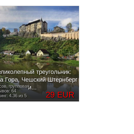
ликолепный треугольник:
а Гора, Чешский Штернберг
сов, групповая
и...
вов: 64
29 EUR
инг: 4.36 из 5