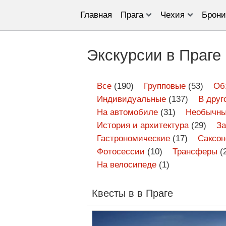
Главная
Прага
Чехия
Брони
Экскурсии в Праге
Все
(190)
Групповые
(53)
Об
Индивидуальные
(137)
В друг
На автомобиле
(31)
Необычны
История и архитектура
(29)
З
Гастрономические
(17)
Саксон
Фотосессии
(10)
Трансферы
(
На велосипеде
(1)
Квесты в в Праге