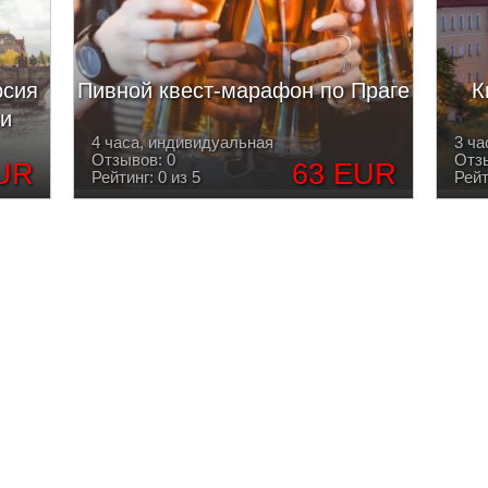
рсия
Пивной квест-марафон по Праге
К
ии
4 часа, индивидуальная
3 ча
Отзывов: 0
Отзы
UR
63 EUR
Рейтинг: 0 из 5
Рейт