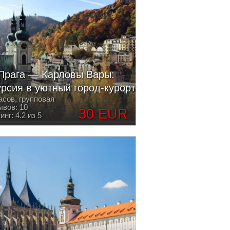
Прага — Карловы Вары:
урсия в уютный город-курорт
асов, групповая
вов: 10
30 EUR
инг: 4.2 из 5