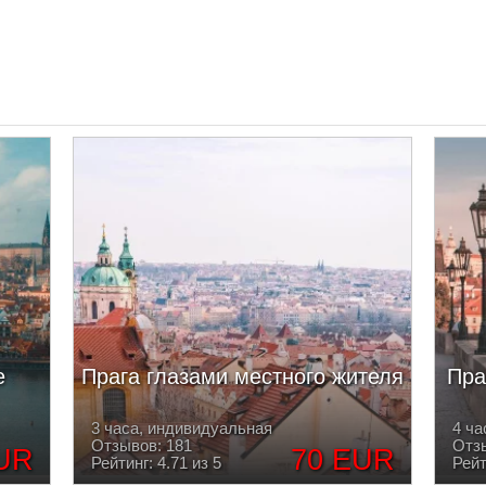
е
Прага глазами местного жителя
Пра
3 часа, индивидуальная
4 ча
Отзывов: 181
Отзы
UR
70 EUR
Рейтинг: 4.71 из 5
Рейт