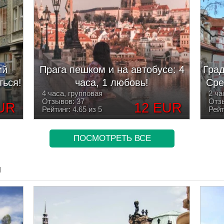
ий
Прага пешком и на автобусе: 4
Град
ться!
часа, 1 любовь!
Сре
4 часа, групповая
2 ча
Отзывов: 37
Отзы
UR
12 EUR
Рейтинг: 4.65 из 5
Рейт
ПОСМОТРЕТЬ ВСЕ
и