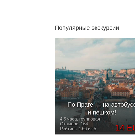
Популярные экскурсии
По Праге — на автобус
и пешком!
4.5 часа, групповая
Отзывов: 164
14 E
Рейтинг: 4.66 из 5