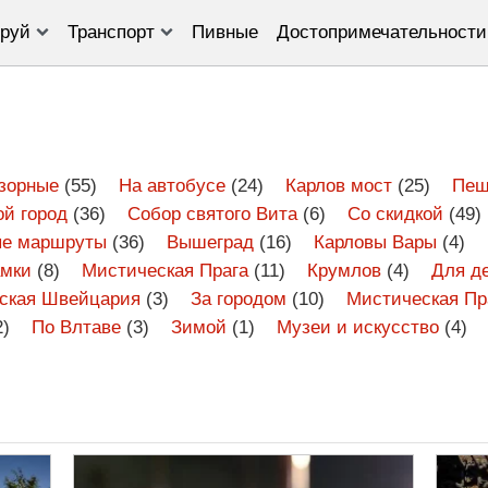
руй
Транспорт
Пивные
Достопримечательности
зорные
(55)
На автобусе
(24)
Карлов мост
(25)
Пеш
ой город
(36)
Собор святого Вита
(6)
Со скидкой
(49)
е маршруты
(36)
Вышеград
(16)
Карловы Вары
(4)
амки
(8)
Мистическая Прага
(11)
Крумлов
(4)
Для д
ская Швейцария
(3)
За городом
(10)
Мистическая Пр
2)
По Влтаве
(3)
Зимой
(1)
Музеи и искусство
(4)