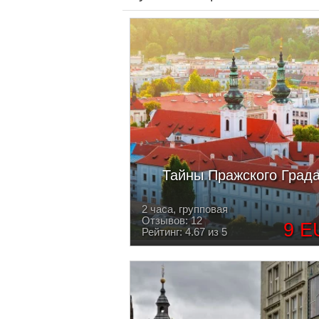
Тайны Пражского Град
2 часа, групповая
Отзывов: 12
9 E
Рейтинг: 4.67 из 5