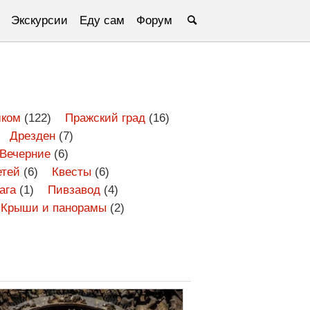
Экскурсии
Еду сам
Форум
ком
(122)
Пражский град
(16)
Дрезден
(7)
Вечерние
(6)
етей
(6)
Квесты
(6)
ага
(1)
Пивзавод
(4)
Крыши и панорамы
(2)