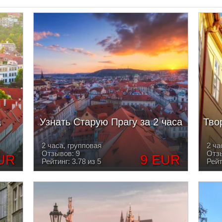
а
Узнать Старую Прагу за 2 часа
Тво
2 часа, групповая
2 ча
Отзывов: 9
Отзы
UR
9 EUR
Рейтинг: 3.78 из 5
Рейт