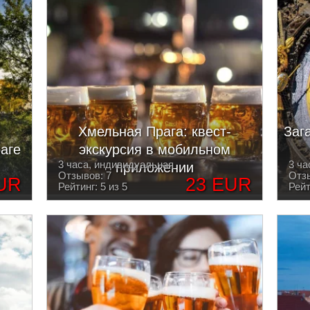
-
Хмельная Прага: квест-
Заг
аге
экскурсия в мобильном
3 часа, индивидуальная
3 ча
приложении
Отзывов: 7
Отзы
UR
23 EUR
Рейтинг: 5 из 5
Рейт