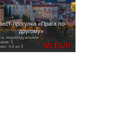
вест-прогулка «Прага по-
другому»
са, индивидуальная
вов: 5
65 EUR
инг: 4.6 из 5