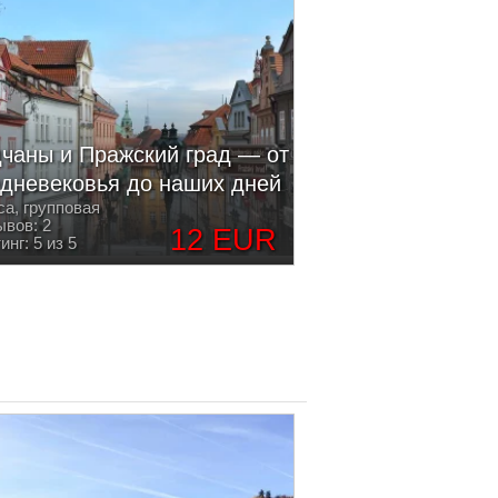
чаны и Пражский град — от
дневековья до наших дней
са, групповая
вов: 2
12 EUR
инг: 5 из 5