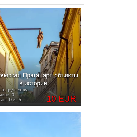
рческая Прага: арт-объекты
в истории
са, групповая
вов: 0
10 EUR
инг: 0 из 5