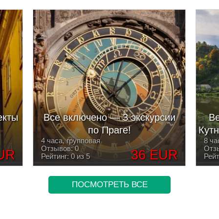
екты
Все включено — 3 экскурсии
Ве
по Праге!
Кутн
4 часа, групповая
8 ча
Отзывов: 0
Отзы
UR
36 EUR
Рейтинг: 0 из 5
Рейт
ПОСМОТРЕТЬ ВСЕ