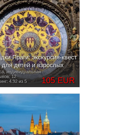
адки Праги: экскурсия-квест
для детей и взрослых
са, индивидуальная
вов: 12
105 EUR
инг: 4.92 из 5