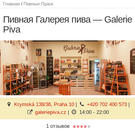
Главная
/
Пивные Праги
Пивная Галерея пива — Galerie
Piva
Krymská 138/36, Praha 10
|
+420 702 400 573
|
galeriepiva.cz
|
14:00 - 22:00
1 отзывов