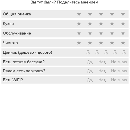
Вы тут были? Поделитесь мнением.
★
★
★
★
★
Общая оценка
★
★
★
★
★
Кухня
★
★
★
★
★
Обслуживание
★
★
★
★
★
Чистота
$
$
$
$
$
Ценник (дёшево - дорого)
Есть летняя беседка?
Да
,
Нет
,
Не знаю
Рядом есть парковка?
Да
,
Нет
,
Не знаю
Есть WiFi?
Да
,
Нет
,
Не знаю