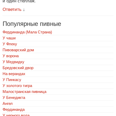
и один стеллаж.
Ответить
↓
Популярные пивные
Фердинанда (Мала Страна)
У чаши
У Флеку
Пивоварский дом
У ворона
У Медвидку
Бредовский двор
На верандах
У Пинкасу
У золотого тигра
Малостранская пивница
У Бенедикта
Ангел
Фердинанда
У черного вола