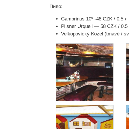
Пиво:
Gambrinus 10º -48 CZK / 0.5 л
Pilsner Urquell — 58 CZK / 0.5
Velkopovický Kozel (tmavé / svě