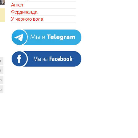
Ангел
Фердинанда
У черного вола
★
★
ю
ю