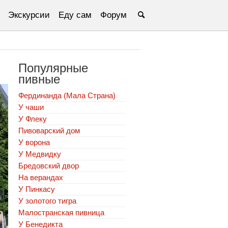
Экскурсии
Еду сам
Форум
Популярные
пивные
Фердинанда (Мала Страна)
У чаши
У Флеку
Пивоварский дом
У ворона
У Медвидку
Бредовский двор
На верандах
У Пинкасу
У золотого тигра
Малостранская пивница
У Бенедикта