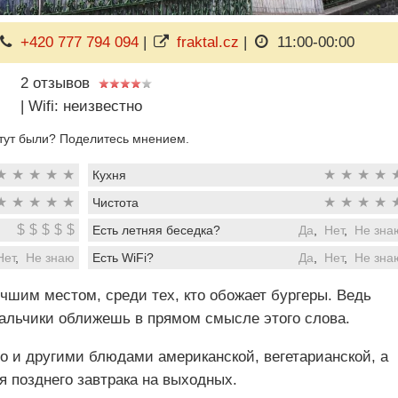
+420 777 794 094
|
fraktal.cz
|
11:00-00:00
2 отзывов
|
Wifi: неизвестно
тут были? Поделитесь мнением.
★
★
★
★
★
★
★
★
★
Кухня
★
★
★
★
★
★
★
★
★
Чистота
$
$
$
$
$
Есть летняя беседка?
Да
,
Нет
,
Не зна
Нет
,
Не знаю
Есть WiFi?
Да
,
Нет
,
Не зна
чшим местом, среди тех, кто обожает бургеры. Ведь
 пальчики оближешь в прямом смысле этого слова.
о и другими блюдами американской, вегетарианской, а
 позднего завтрака на выходных.