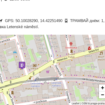
GPS: 50.10028290, 14.42251490
ТРАМВАЙ днём: 1,
овка Letenské náměstí.
+
−
Leaflet | OSM & praga-praha