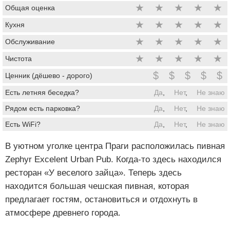
★
★
★
★
★
Общая оценка
★
★
★
★
★
Кухня
★
★
★
★
★
Обслуживание
★
★
★
★
★
Чистота
$
$
$
$
$
Ценник (дёшево - дорого)
Есть летняя беседка?
Да
,
Нет
,
Не знаю
Рядом есть парковка?
Да
,
Нет
,
Не знаю
Есть WiFi?
Да
,
Нет
,
Не знаю
В уютном уголке центра Праги расположилась пивная
Zephyr Excelent Urban Pub. Когда-то здесь находился
ресторан «У веселого зайца». Теперь здесь
находится большая чешская пивная, которая
предлагает гостям, остановиться и отдохнуть в
атмосфере древнего города.