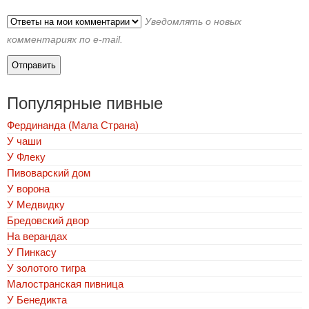
Уведомлять о новых
комментариях по e-mail.
Популярные пивные
Фердинанда (Мала Страна)
У чаши
У Флеку
Пивоварский дом
У ворона
У Медвидку
Бредовский двор
На верандах
У Пинкасу
У золотого тигра
Малостранская пивница
У Бенедикта