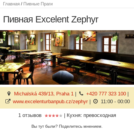
Главная
/
Пивные Праги
Пивная Excelent Zephyr
Michalská 439/13, Praha 1
|
+420 777 323 100
|
www.excelenturbanpub.cz/zephyr
|
11:00 - 00:00
1 отзывов
|
Кухня: превосходная
Вы тут были? Поделитесь мнением.