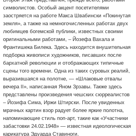
символистов. Особый акцент посетителями
заостряется на работе Макса Швабински «Покинутая
земля», а также на немногочисленных работах двух
любимцев богемской публики, известных своими
оригинальными работами, – Йозефа Вахала и
Франтишека Билека. Здесь находится внушительная
подборка живописи художников, писавших после
бархатной революции и отображающих типичные
сцены того времени. Одна из таких суровых реалий,
выразившаяся на полотне, — «Шлаковые отвалы
вечера II», написанная Яном Зрзавы. Также здесь
представлены произведения чешских сюрреалистов
– Йозифа Сима, Иржи Штирски. После увиденных
мрачных картин взор радует более яркие полотна,
напоминающие стиль поп-арт, такие как «Участники
забастовки 24.02.1948» — известная идеологическая
карикатура Эдуарда Ставиноги.