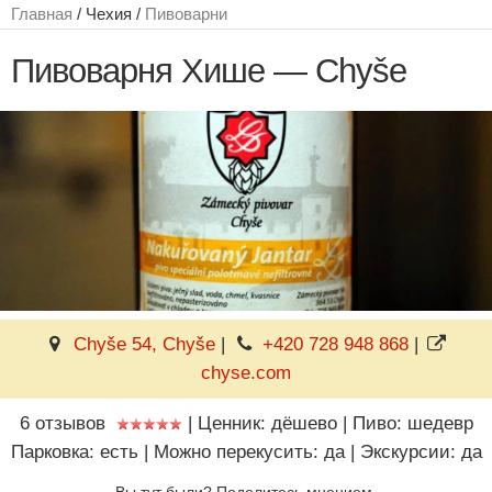
Главная
/ Чехия /
Пивоварни
Пивоварня Хише — Chyše
Chyše 54, Chyše
|
+420 728 948 868
|
chyse.com
6 отзывов
|
Ценник: дёшево
|
Пиво: шедевр
Парковка: есть
|
Можно перекусить: да
|
Экскурсии: да
Вы тут были? Поделитесь мнением.