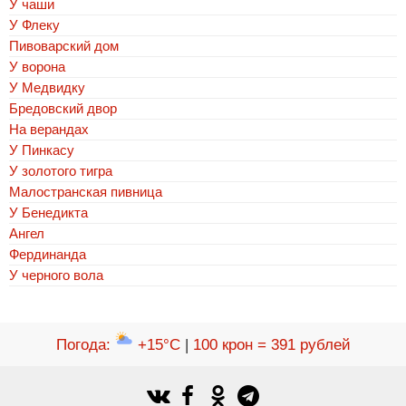
У чаши
У Флеку
Пивоварский дом
У ворона
У Медвидку
Бредовский двор
На верандах
У Пинкасу
У золотого тигра
Малостранская пивница
У Бенедикта
Ангел
Фердинанда
У черного вола
Погода
:
+15°C
|
100 крон = 391 рублей