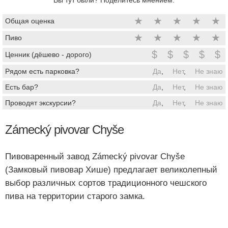
★
★
★
★
★
Общая оценка
★
★
★
★
★
Пиво
$
$
$
$
$
Ценник (дёшево - дорого)
Рядом есть парковка?
Да
,
Нет
,
Не знаю
Есть бар?
Да
,
Нет
,
Не знаю
Проводят экскурсии?
Да
,
Нет
,
Не знаю
Zámecký pivovar Chyše
Пивоваренный завод Zámecký pivovar Chyše
(Замковый пивовар Хише) предлагает великолепный
выбор различных сортов традиционного чешского
пива на территории старого замка.