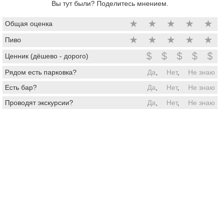
Вы тут были? Поделитесь мнением.
★
★
★
★
★
Общая оценка
★
★
★
★
★
Пиво
$
$
$
$
$
Ценник (дёшево - дорого)
Рядом есть парковка?
Да
,
Нет
,
Не знаю
Есть бар?
Да
,
Нет
,
Не знаю
Проводят экскурсии?
Да
,
Нет
,
Не знаю