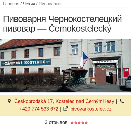
Главная
/ Чехия /
Пивоварни
Пивоварня Чернокостелецкий
пивовар — Černokostelecký
Českobrodská 17, Kostelec nad Černými lesy
|
+420 774 533 672
|
pivovarkostelec.cz
3 отзывов