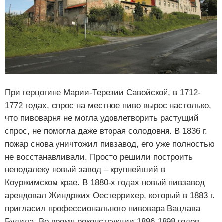
При герцогине Марии-Терезии Савойской, в 1712-
1772 годах, спрос на местное пиво вырос настолько,
что пивоварня не могла удовлетворить растущий
спрос, не помогла даже вторая солодовня. В 1836 г.
пожар снова уничтожил пивзавод, его уже полностью
не восстанавливали. Просто решили построить
неподалеку новый завод – крупнейший в
Коуржимском крае. В 1880-х годах новый пивзавод
арендовал Жиндржих Оестеррихер, который в 1883 г.
пригласил профессионального пивовара Вацлава
Будила. Во время реконструкции 1896-1898 годов