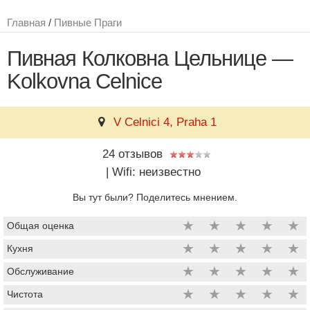
Главная
/
Пивные Праги
Пивная Колковна Цельнице —
Kolkovna Celnice
V Celnici 4, Praha 1
24 отзывов
|
Wifi: неизвестно
Вы тут были? Поделитесь мнением.
★
★
★
★
★
Общая оценка
★
★
★
★
★
Кухня
★
★
★
★
★
Обслуживание
★
★
★
★
★
Чистота