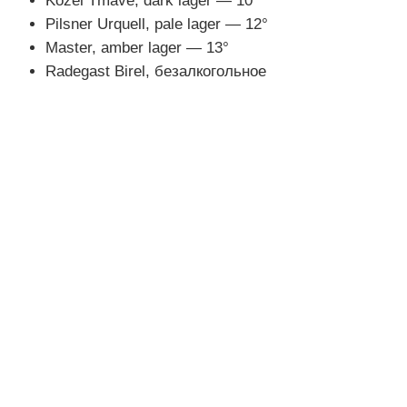
Kozel Tmave, dark lager — 10°
Pilsner Urquell, pale lager — 12°
Master, amber lager — 13°
Radegast Birel, безалкогольное