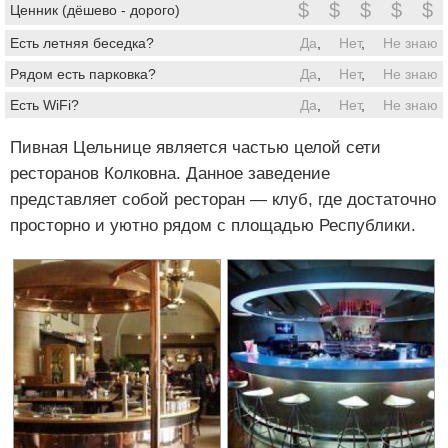
$
$
$
$
$
Ценник (дёшево - дорого)
Есть летняя беседка?
Да
,
Нет
,
Не знаю
Рядом есть парковка?
Да
,
Нет
,
Не знаю
Есть WiFi?
Да
,
Нет
,
Не знаю
Пивная Цельнице является частью целой сети
ресторанов Колковна. Данное заведение
представляет собой ресторан — клуб, где достаточно
просторно и уютно рядом с площадью Республики.