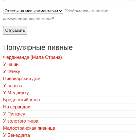
Уведомлять о новых
комментариях по e-mail.
Популярные пивные
Фердинанда (Мала Страна)
У чаши
У Флеку
Пивоварский дом
У ворона
У Медвидку
Бредовский двор
На верандах
У Пинкасу
У золотого тигра
Малостранская пивница
У Бенедикта