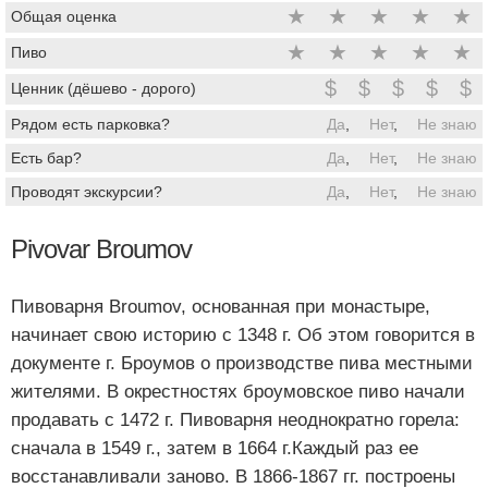
★
★
★
★
★
Общая оценка
★
★
★
★
★
Пиво
$
$
$
$
$
Ценник (дёшево - дорого)
Рядом есть парковка?
Да
,
Нет
,
Не знаю
Есть бар?
Да
,
Нет
,
Не знаю
Проводят экскурсии?
Да
,
Нет
,
Не знаю
Pivovar Broumov
Пивоварня Broumov, основанная при монастыре,
начинает свою историю с 1348 г. Об этом говорится в
документе г. Броумов о производстве пива местными
жителями. В окрестностях броумовское пиво начали
продавать с 1472 г. Пивоварня неоднократно горела:
сначала в 1549 г., затем в 1664 г.Каждый раз ее
восстанавливали заново. В 1866-1867 гг. построены