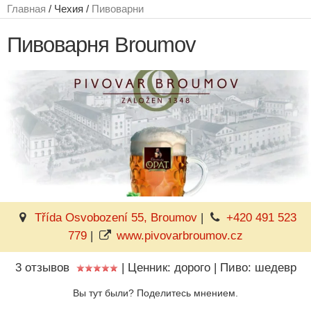
Главная
/ Чехия /
Пивоварни
Пивоварня Broumov
Třída Osvobození 55, Broumov
|
+420 491 523
779
|
www.pivovarbroumov.cz
3 отзывов
|
Ценник: дорого
|
Пиво: шедевр
Вы тут были? Поделитесь мнением.