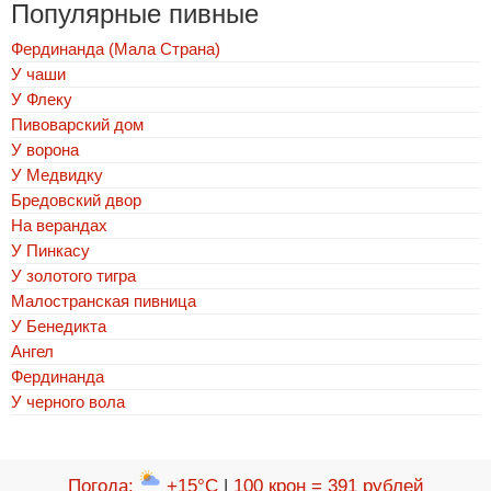
Популярные пивные
Фердинанда (Мала Страна)
У чаши
У Флеку
Пивоварский дом
У ворона
У Медвидку
Бредовский двор
На верандах
У Пинкасу
У золотого тигра
Малостранская пивница
У Бенедикта
Ангел
Фердинанда
У черного вола
Погода
:
+15°C
|
100 крон = 391 рублей