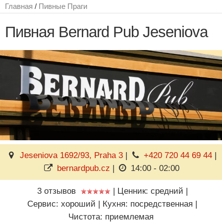
Главная
/
Пивные Праги
Пивная Bernard Pub Jeseniova
Jeseniova 1692/93, Praha 3
|
+420 720 44 69 44
|
bernardpub.cz
|
14:00 - 02:00
3 отзывов
|
Ценник: средний
|
Сервис: хороший
|
Кухня: посредственная
|
Чистота: приемлемая