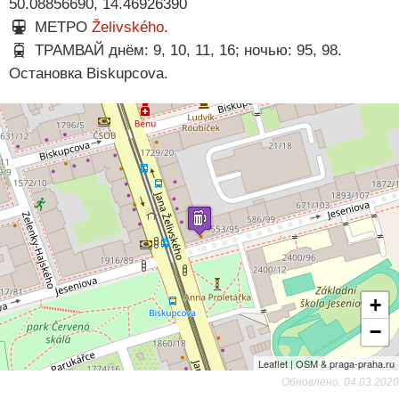
50.08856690, 14.46926390
МЕТРО
Želivského
.
ТРАМВАЙ днём: 9, 10, 11, 16; ночью: 95, 98.
Остановка Biskupcova.
+
−
Leaflet | OSM & praga-praha.ru
Обновлено: 04.03.2020