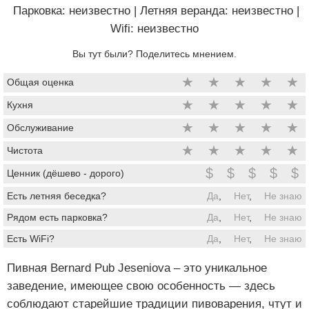
Парковка: неизвестно
|
Летняя веранда: неизвестно
|
Wifi: неизвестно
Вы тут были? Поделитесь мнением.
★
★
★
★
★
Общая оценка
★
★
★
★
★
Кухня
★
★
★
★
★
Обслуживание
★
★
★
★
★
Чистота
$
$
$
$
$
Ценник (дёшево - дорого)
Есть летняя беседка?
Да
,
Нет
,
Не знаю
Рядом есть парковка?
Да
,
Нет
,
Не знаю
Есть WiFi?
Да
,
Нет
,
Не знаю
Пивная Bernard Pub Jeseniova – это уникальное
заведение, имеющее свою особенность — здесь
соблюдают старейшие традиции пивоварения, чтут и