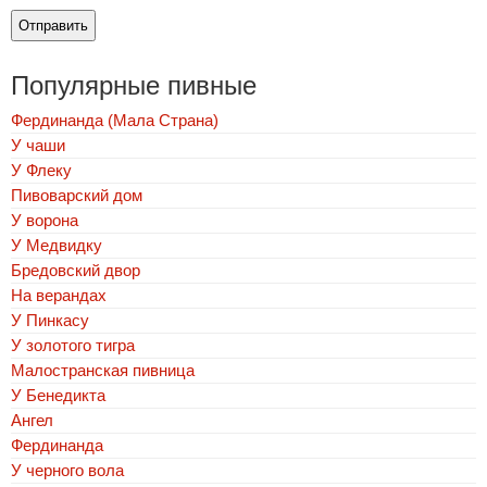
Популярные пивные
Фердинанда (Мала Страна)
У чаши
У Флеку
Пивоварский дом
У ворона
У Медвидку
Бредовский двор
На верандах
У Пинкасу
У золотого тигра
Малостранская пивница
У Бенедикта
Ангел
Фердинанда
У черного вола