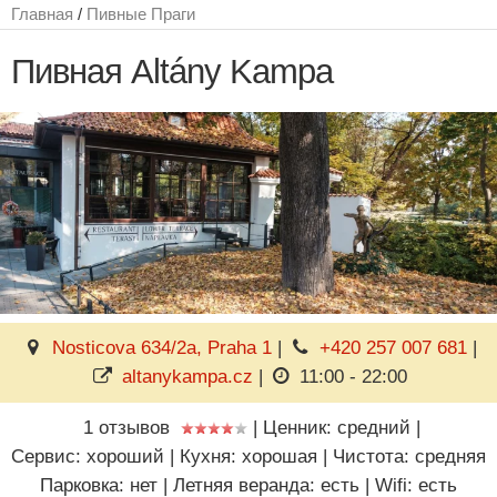
Главная
/
Пивные Праги
Пивная Altány Kampa
Nosticova 634/2a, Praha 1
|
+420 257 007 681
|
altanykampa.cz
|
11:00 - 22:00
1 отзывов
|
Ценник: средний
|
Сервис: хороший
|
Кухня: хорошая
|
Чистота: средняя
Парковка: нет
|
Летняя веранда: есть
|
Wifi: есть