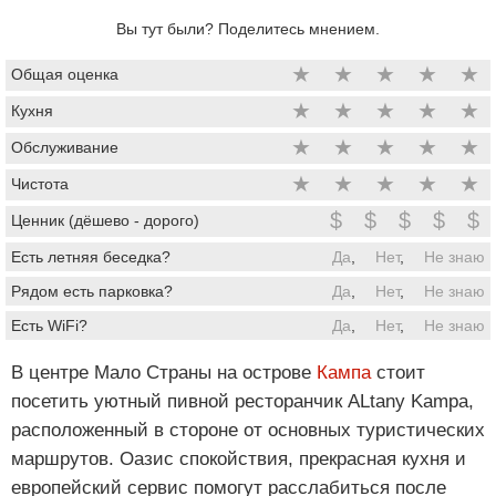
Вы тут были? Поделитесь мнением.
★
★
★
★
★
Общая оценка
★
★
★
★
★
Кухня
★
★
★
★
★
Обслуживание
★
★
★
★
★
Чистота
$
$
$
$
$
Ценник (дёшево - дорого)
Есть летняя беседка?
Да
,
Нет
,
Не знаю
Рядом есть парковка?
Да
,
Нет
,
Не знаю
Есть WiFi?
Да
,
Нет
,
Не знаю
В центре Мало Страны на острове
Кампа
стоит
посетить уютный пивной ресторанчик ALtany Kampa,
расположенный в стороне от основных туристических
маршрутов. Оазис спокойствия, прекрасная кухня и
европейский сервис помогут расслабиться после