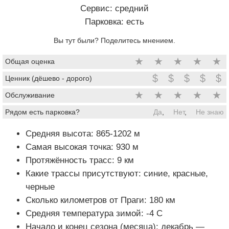
Сервис: средний
Парковка: есть
Вы тут были? Поделитесь мнением.
★
★
★
★
★
Общая оценка
$
$
$
$
$
Ценник (дёшево - дорого)
★
★
★
★
★
Обслуживание
Рядом есть парковка?
Да
,
Нет
,
Не знаю
Средняя высота: 865-1202 м
Самая высокая точка: 930 м
Протяжённость трасс: 9 км
Какие трассы присутствуют: синие, красные,
черные
Сколько километров от Праги: 180 км
Средняя температура зимой: -4 C
Начало и конец сезона (месяца): декабрь —