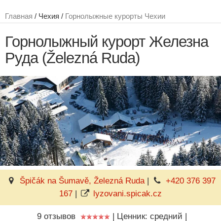
Главная
/ Чехия /
Горнолыжные курорты Чехии
Горнолыжный курорт Железна
Руда (Železná Ruda)
Špičák na Šumavě, Železná Ruda
|
+420 376 397
167
|
lyzovani.spicak.cz
9 отзывов
|
Ценник: средний
|