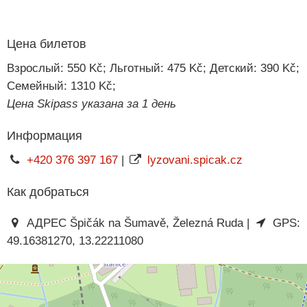
Цена билетов
Взрослый: 550 Kč; Льготный: 475 Kč; Детский: 390 Kč;
Семейный: 1310 Kč;
Цена Skipass указана за 1 день
Информация
+420 376 397 167
|
lyzovani.spicak.cz
Как добраться
АДРЕС Špičák na Šumavě, Železná Ruda |
GPS:
49.16381270, 13.22211080