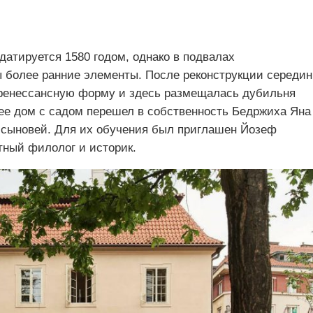
атируется 1580 годом, однако в подвалах
 более ранние элементы. После реконструкции середи
еренессансную форму и здесь размещалась дубильня
нее дом с садом перешел в собственность Бедржиха Яна
о сыновей. Для их обучения был приглашен Йозеф
тный филолог и историк.