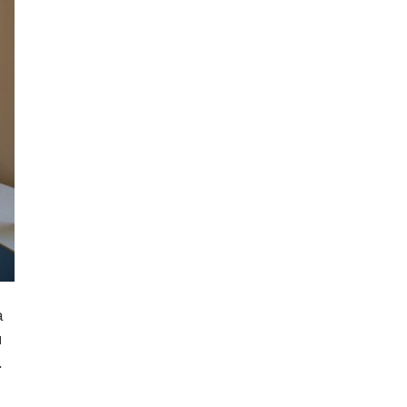
а
я
.