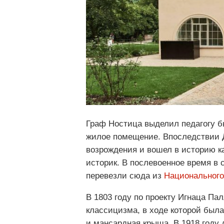
Граф Ностица выделил педагогу б
жилое помещение. Впоследствии 
возрождения и вошел в историю к
историк. В послевоенное время в
перевезли сюда из
Национального
В 1803 году по проекту Игнаца Па
классицизма, в ходе которой была
и мансардная крыша. В 1918 году 