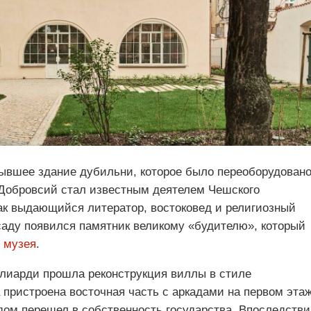
ывшее здание дубильни, которое было переоборудовано
Добровсий стал известным деятелем Чешского
ак выдающийся литератор, востоковед и религиозный
 саду появился памятник великому «будителю», который
 музея
.
ллиарди прошла реконструкция виллы в стиле
 пристроена восточная часть с аркадами на первом эта
дом перешел в собственность государства. Впоследств