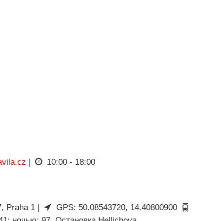
vila.cz
|
10:00 - 18:00
 Praha 1 |
GPS: 50.08543720, 14.40800900
41; ночью: 97. Остановка Hellichova.