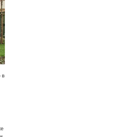
 в
же
ии