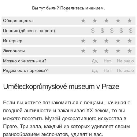
Вы тут были? Поделитесь мнением.
★
★
★
★
★
Общая оценка
$
$
$
$
$
Ценник (дёшево - дорого)
★
★
★
★
★
Интерьер
★
★
★
★
★
Экспонаты
Можно с животными?
Да
,
Нет
,
Не знаю
Рядом есть парковка?
Да
,
Нет
,
Не знаю
Uměleckoprůmyslové museum v Praze
Если вы хотите познакомиться с вещами, начиная с
поздней античности и заканчивая XX веком, то вы
можете посетить Музей декоративного искусства в
Праге. Три зала, каждый из которых удивляет своим
разнообразием экспонатов, удивят и вас.