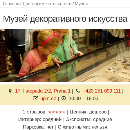
Главная
/
Достопримечательности
/
Музеи
Музей декоративного искусства
17. listopadu 2/2, Praha 1
|
+420 251 093 111
|
upm.cz
|
10:00 – 18:00
1 отзывов
|
Ценник: дёшево
|
Интерьер: средний
|
Экспонаты: средние
Парковка: нет
|
C животными: нельзя