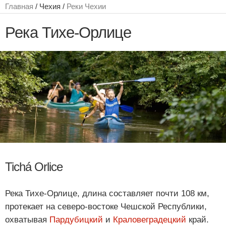
Главная
/ Чехия /
Реки Чехии
Река Тихе-Орлице
Tichá Orlice
Река Тихе-Орлице, длина составляет почти 108 км,
протекает на северо-востоке Чешской Республики,
охватывая
Пардубицкий
и
Краловеградецкий
край.