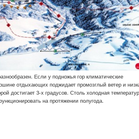
разнообразен. Если у подножья гор климатические
вершине отдыхающих поджидает промозглый ветер и низк
орой достигает 3-х градусов. Столь холодная температу
функционировать на протяжении полугода.