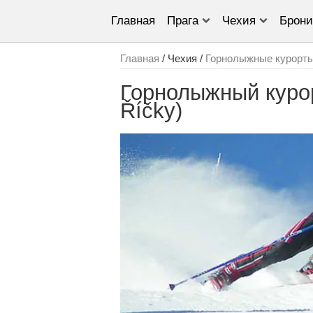
Главная
Прага
Чехия
Брони
Главная
/ Чехия /
Горнолыжные курорт
Горнолыжный курор
Říčky)