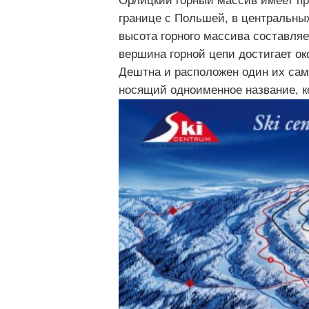
Орлицкий горный массив имеет пр
границе с Польшей, в центральны
высота горного массива составляе
вершина горной цепи достигает ок
Дештна и расположен один их сам
носящий одноименное название, к