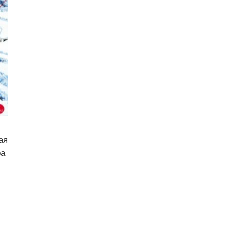
ая
ра