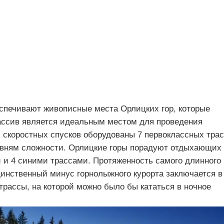
спечивают живописные места Орлицких гор, которые
ассив является идеальным местом для проведения
 скоростных спусков оборудованы 7 первоклассных трас
овням сложности. Орлицкие горы порадуют отдыхающих
ой и 4 синими трассами. Протяженность самого длинного
динственный минус горнолыжного курорта заключается в
 трассы, на которой можно было бы кататься в ночное