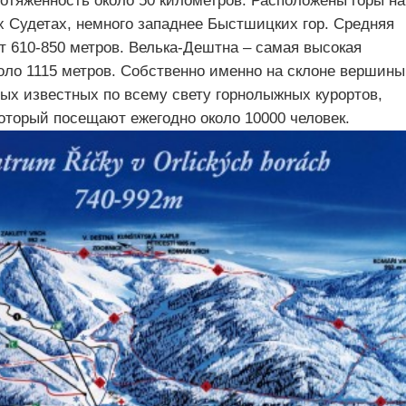
отяженность около 50 километров. Расположены горы на
х Судетах, немного западнее Быстшицких гор. Средняя
т 610-850 метров. Велька-Дештна – самая высокая
оло 1115 метров. Собственно именно на склоне вершины
ых известных по всему свету горнолыжных курортов,
оторый посещают ежегодно около 10000 человек.