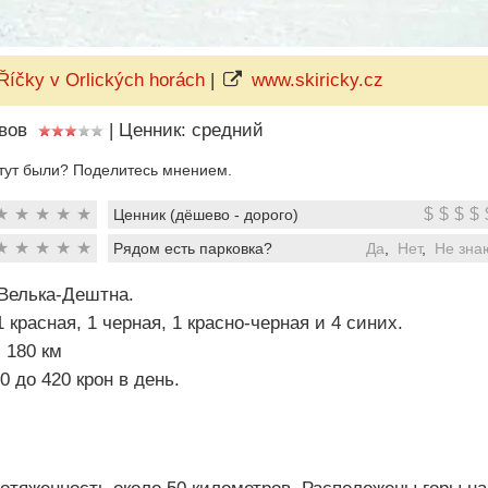
Říčky v Orlických horách
|
www.skiricky.cz
вов
|
Ценник: средний
тут были? Поделитесь мнением.
★
★
★
★
★
$
$
$
$
Ценник (дёшево - дорого)
★
★
★
★
★
Рядом есть парковка?
Да
,
Нет
,
Не зна
 Велька-Дештна.
 красная, 1 черная, 1 красно-черная и 4 синих.
 180 км
 до 420 крон в день.