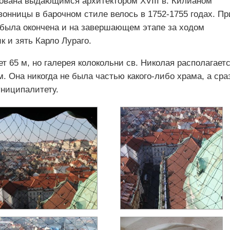
рована выдающимся архитектором XVIII в. Килианом
онницы в барочном стиле велось в 1752-1755 годах. Пр
е была окончена и на завершающем этапе за ходом
к и зять Карло Лураго.
т 65 м, но галерея колокольни св. Николая располагает
м. Она никогда не была частью какого-либо храма, а сра
ниципалитету.