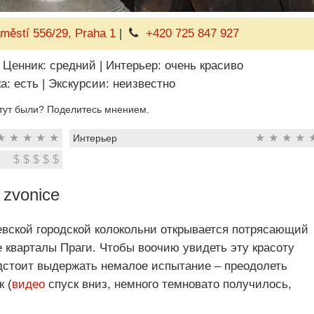
městí 556/29, Praha 1
|
+420 725 847 927
Ценник: средний
|
Интерьер: очень красиво
а: есть
|
Экскурсии: неизвестно
тут были? Поделитесь мнением.
★
★
★
★
★
★
★
★
★
Интерьер
$
$
$
$
$
 zvonice
вской городской колокольни открывается потрясающий
 кварталы Праги. Чтобы воочию увидеть эту красоту
едстоит выдержать немалое испытание ‒ преодолеть
к (
видео
спуск вниз, немного темновато получилось,