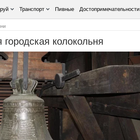
руй
Транспорт
Пивные
Достопримечательности
ни
 городская колокольня