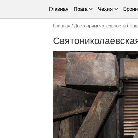
Главная
Прага
Чехия
Брони
Главная
/
Достопримечательности
/
Баш
Святониколаевская