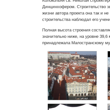
Колокольня св. Николая спроекти
Динцинхофером. Строительство зв
жизни автора проекта она так и н
строительства наблюдал его учени
Полная высота строения составляе
значительно ниже, на уровне 39,6 
принадлежала Малостранскому му