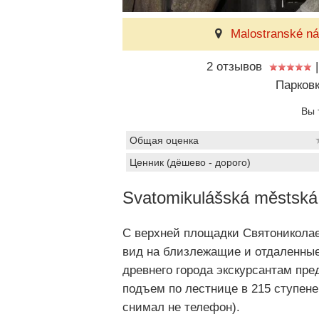
Malostranské ná
2 отзывов
|
Парковк
Вы 
Общая оценка
Ценник (дёшево - дорого)
Svatomikulášská městská
С верхней площадки Святониколае
вид на близлежащие и отдаленные
древнего города экскурсантам пр
подъем по лестнице в 215 ступене
снимал не телефон).