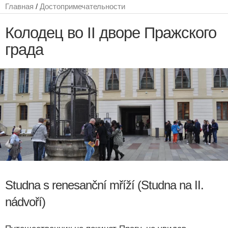
Главная
/
Достопримечательности
Колодец во II дворе Пражского
града
Studna s renesanční mříží (Studna na II.
nádvoří)