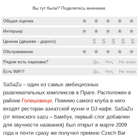
Вы тут были? Поделитесь мнением.
★
★
★
★
★
Общая оценка
★
★
★
★
★
Интерьер
$
$
$
$
$
Ценник (дёшево - дорого)
★
★
★
★
★
Обслуживание
Рядом есть парковка?
Да
,
Нет
,
Не знаю
Есть WiFi?
Да
,
Нет
,
Не знаю
SaSaZu – один из самых амбициозных
развлекательных комплексов в Праге. Расположен в
районе
Голешовице
. Помимо самого клуба в него
входят ресторан азиатской кухни и DJ-кафе. SaSaZu
(от японского sazu – бамбук, первый слог добавлен
для звучности названия) был открыт в марте 2009
года и почти сразу же получил премию Czech Bar