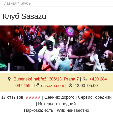
Главная
/
Клубы
Клуб Sasazu
Bubenské nábřeží 306/13, Praha 7
|
+420 284
097 455
|
sasazu.com
|
12:00–05:00
17 отзывов
|
Ценник: дорого
|
Сервис: средний
|
Интерьер: средний
Парковка: есть
|
Wifi: неизвестно