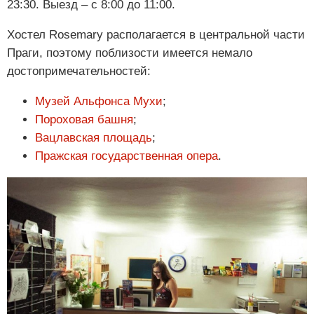
23:30. Выезд – с 8:00 до 11:00.
Хостел Rosemary располагается в центральной части
Праги, поэтому поблизости имеется немало
достопримечательностей:
Музей Альфонса Мухи
;
Пороховая башня
;
Вацлавская площадь
;
Пражская государственная опера
.