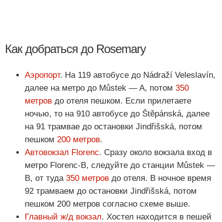
Как добраться до Rosemary
Аэропорт
. На 119 автобусе до Nádraží Veleslavín,
далее на метро до Můstek — A, потом
350
метров
до отеля пешком. Если прилетаете
ночью, то на 910 автобусе до Štěpánská, далее
на 91 трамвае до остановки Jindřišská, потом
пешком
200 метров
.
Автовокзал Florenc
. Сразу около вокзала вход в
метро Florenc-В, следуйте до станции Můstek —
B, от туда
350 метров
до отеля. В ночное время
92 трамваем до остановки Jindřišská, потом
пешком 200 метров согласно схеме выше.
Главный ж/д вокзал
. Хостел находится в пешей