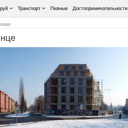
руй
Транспорт
Пивные
Достопримечательности
щади
инце