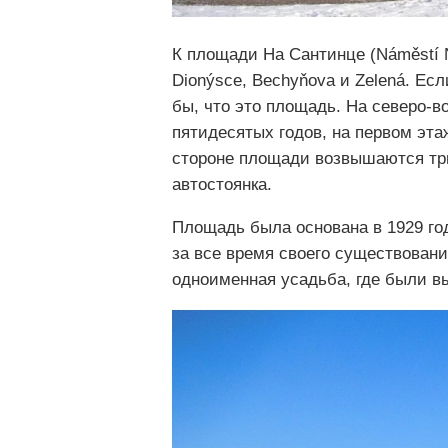
К площади На Сантинце (Náměstí N
Dionýsce, Bechyňova и Zelená. Ес
бы, что это площадь. На северо-
пятидесятых годов, на первом эта
стороне площади возвышаются три
автостоянка.
Площадь была основана в 1929 год
за все время своего существовани
одноименная усадьба, где были в