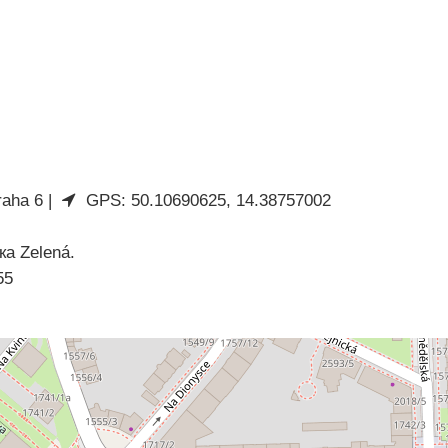
aha 6 |
GPS: 50.10690625, 14.38757002
а Zelená.
55