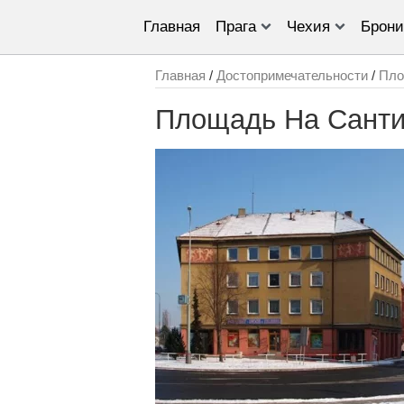
Главная
Прага
Чехия
Брони
Главная
/
Достопримечательности
/
Пло
Площадь На Сант