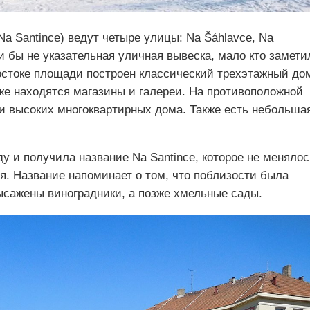
a Santince) ведут четыре улицы: Na Šáhlavce, Na
ли бы не указательная уличная вывеска, мало кто замети
востоке площади построен классический трехэтажный до
же находятся магазины и галереи. На противоположной
 высоких многоквартирных дома. Также есть небольша
у и получила название Na Santince, которое не менялос
я. Название напоминает о том, что поблизости была
ысажены виноградники, а позже хмельные сады.