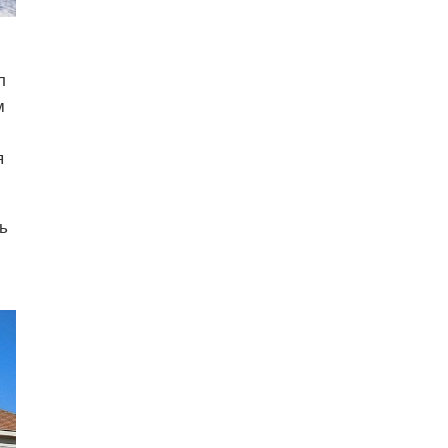
л
м
я
ь