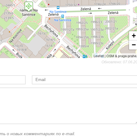
+
−
Leaflet | OSM & praga-praha
Обновлено: 07.06.2
ть о новых комментариях по e-mail.