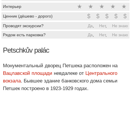
★
★
★
★
★
Интерьер
$
$
$
$
$
Ценник (дёшево - дорого)
Проводят экскурсии?
Да
,
Нет
,
Не знаю
Рядом есть парковка?
Да
,
Нет
,
Не знаю
Petschkův palác
Монументальный дворец Петшека расположен на
Вацлавской площади
невдалеке от
Центрального
вокзала
. Бывшее здание банковского дома семьи
Петшек построено в 1923-1929 годах.