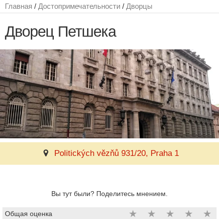
Главная
/
Достопримечательности
/
Дворцы
Дворец Петшека
Politických vězňů 931/20, Praha 1
Вы тут были? Поделитесь мнением.
★
★
★
★
★
Общая оценка