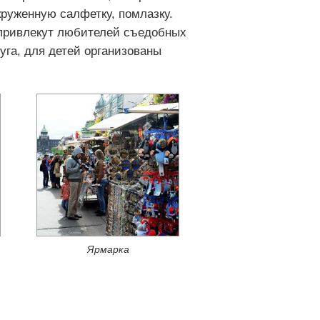
 круженную салфетку, помлазку.
 привлекут любителей съедобных
га, для детей организованы
Ярмарка