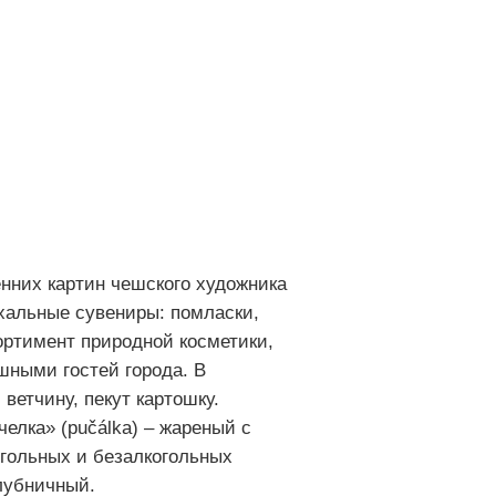
енних картин чешского художника
хальные сувениры: помласки,
ортимент природной косметики,
шными гостей города. В
 ветчину, пекут картошку.
елка» (pučálka) – жареный с
гольных и безалкогольных
лубничный.