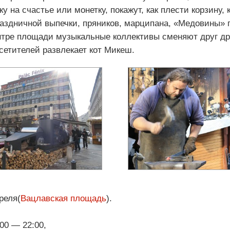
у на счастье или монетку, покажут, как плести корзину,
раздничной выпечки, пряников, марципана, «Медовины»
нтре площади музыкальные коллективы сменяют друг дру
сетителей развлекает кот Микеш.
реля(
Вацлавская площадь
).
00 — 22:00,