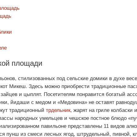
 площадь
ощадь
блики
еле
кой площади
льонов, стилизованных под сельские домики в духе вес
 кот Микеш. Здесь можно приобрести традиционные пас
 зайцев и цыплят. Посетителям понравится богатый асс
ники, йидаши с медом и «Медовина» не оставят равноду
екут традиционный
трдельник
, жарят на гриле колбаски и
лассы народных умельцев и чешское постное блюдо «пуч
иализированном павильоне представлены 11 видов алко
ся пунш из смеси лесных ягод, штрудельный, пивной, к