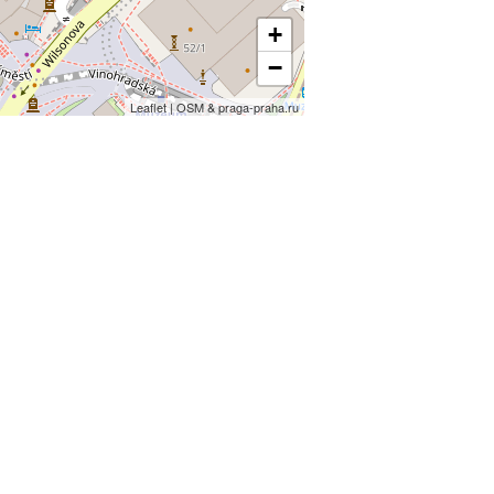
+
−
Leaflet | OSM & praga-praha.ru