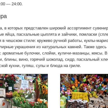
:00 — 24:00.
ира
ка, в которых представлен широкий ассортимент сувени
е яйца, пасхальные цыплята и зайчики, помласки (спл
 в чешском стиле: кружево ручной работы, куклы-марион
елирные украшения из натуральных камней. Также здесь
 ароматные булочки, слойки, куличи-мазанцы, кексы. В
и, блины, вино, горячий шоколад, сидр, пасхальный хле
ской кухни, гуляш, супы и блюда на гриле.