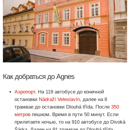
Как добраться до Agnes
Аэропорт
. На 119 автобусе до конечной
остановки
Nádraží Veleslavín
, далее на 8
трамвае до остановки Dlouhá třída. После
350
метров
пешком. Время в пути 50 минут. Если
прилетаете ночью, то на 910 автобусе до Divoká
Šárkа. Далее на 91 трамвае до Dlouhá třída.