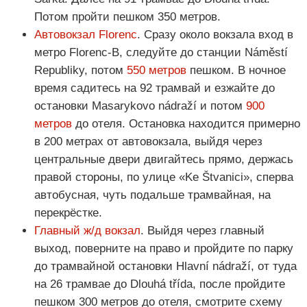
Потом пройти пешком 350 метров.
Автовокзал Florenc
. Сразу около вокзала вход в
метро Florenc-В, следуйте до станции Náměstí
Republiky, потом
550 метров
пешком. В ночное
время садитесь на 92 трамвай и езжайте до
остановки Masarykovo nádraží и потом
900
метров
до отеля. Остановка находится примерно
в 200 метрах от автовокзала, выйдя через
центральные двери двигайтесь прямо, держась
правой стороны, по улице «Ke Štvanici», сперва
автобусная, чуть подальше трамвайная, на
перекрёстке.
Главный ж/д вокзал
. Выйдя через главный
выход, поверните на право и пройдите по парку
до трамвайной остановки Hlavní nádraží, от туда
на 26 трамвае до Dlouhá třída, после пройдите
пешком 300 метров до отеля, смотрите схему