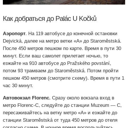
Как добраться до Palác U Kočků
Аэропорт
. На 119 автобусе до конечной остановки
Dejvická, далее на метро ветки «А» до Staroměstská.
После 450 метров пешком по карте. Время в пути 30
минут. Если ваш самолет прилетает ночью, то
езжайте на 910 автобусе до Pražského povstání,
потом 93 трамваем до Staroměstská. Потом пройти
пешком 450 метров (смотрите схему). Время в пути 1
час 30 минут.
Автовокзал Florenc.
Сразу около вокзала вход в
метро Florenc-С, следуйте до станции Muzeum — C,
пересаживайтесь на ветку метро «А» и езжайте до
станции Staroměstská от туда 450 метров до отеля
согласно схеме. В ночное время воспользуйтесь