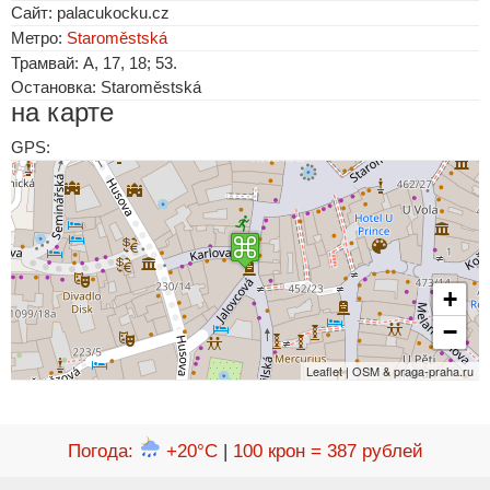
Сайт: palacukocku.cz‎
Метро:
Staroměstská
Трамвай: A, 17, 18; 53.
Остановка: Staroměstská
на карте
GPS:
+
−
Leaflet | OSM & praga-praha.ru
Погода
:
+20°C
|
100 крон = 387 рублей