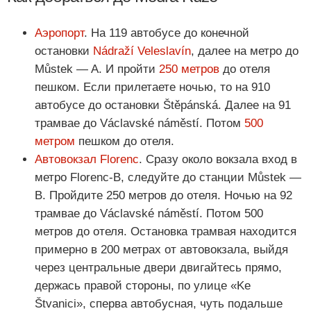
Аэропорт
. На 119 автобусе до конечной
остановки
Nádraží Veleslavín
, далее на метро до
Můstek — A. И пройти
250 метров
до отеля
пешком. Если прилетаете ночью, то на 910
автобусе до остановки Štěpánská. Далее на 91
трамвае до Václavské náměstí. Потом
500
метром
пешком до отеля.
Автовокзал Florenc
. Сразу около вокзала вход в
метро Florenc-В, следуйте до станции Můstek —
B. Пройдите 250 метров до отеля. Ночью на 92
трамвае до Václavské náměstí. Потом 500
метров до отеля. Остановка трамвая находится
примерно в 200 метрах от автовокзала, выйдя
через центральные двери двигайтесь прямо,
держась правой стороны, по улице «Ke
Štvanici», сперва автобусная, чуть подальше