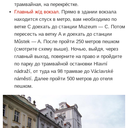
трамвайная, на перекрёстке.
Главный ж/д вокзал
. Прямо в здании вокзала
находится спуск в метро, вам необходимо по
ветке С доехать до станции Muzeum — C. Потом
пересесть на ветку А и доехать до станции
Můstek — A. После пройти 250 метров пешком
(смотрите схему выше). Ночью, выйдя, через
главный выход, поверните на право и пройдите
по парку до трамвайной остановки Hlavní
nádraží, от туда на 98 трамвае до Václavské
náměstí. Далее пройти 500 метров до отеля
пешком.