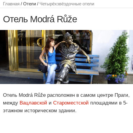
Главная
/ Отели /
Четырёхзвёздочные отели
Отель Modrá Růže
Отель Modrá Růže расположен в самом центре Праги,
между
Вацлавской
и
Староместской
площадями в 5-
этажном историческом здании.