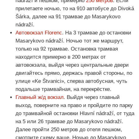
nádraží и пешком, примерно
250 метров
. Если
прилетаете ночью, то на 910 автобусе до Divoká
Šárka, далее на 91 трамвае до Masarykovo
nádraží.
Автовокзал Florenc
. На 3 трамвае до остановки
Masarykovo nádraží. Ночью тот же маршрут,
только на 92 трамвае. Остановка трамвая
находится примерно в 200 метрах от
автовокзала, выйдя через центральные двери
двигайтесь прямо, держась правой стороны, по
улице «Ke Štvanici», сперва автобусная, чуть
подальше трамвайная, на перекрёстке.
Главный ж/д вокзал
. Выйдя через главный
выход, поверните на право и пройдите по парку
до трамвайной остановки Hlavní nádraží, от туда
на 5 или 26 трамвае до Masarykovo nádraží.
Далее пройти 250 метров до отеля пешком,
смотрите схему ваше. Ночью до Masarykovo