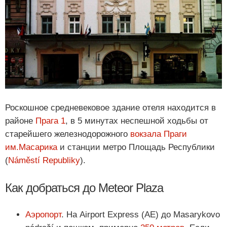
Роскошное средневековое здание отеля находится в
районе
Прага 1
, в 5 минутах неспешной ходьбы от
старейшего железнодорожного
вокзала Праги
им.Масарика
и станции метро Площадь Республики
(
Náměstí Republiky
).
Как добраться до Meteor Plaza
Аэропорт
. На Airport Express (AE) до Masarykovo