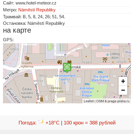
Сайт: www.hotel-meteor.cz
Метро:
Náměstí Republiky
Трамвай: B, 5, 8, 24, 26; 51, 54.
Остановка: Náměstí Republiky
на карте
GPS:
+
−
Leaflet | OSM & praga-praha.ru
Погода
:
+18°C
|
100 крон = 388 рублей