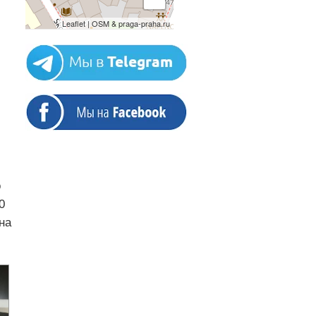
Leaflet | OSM & praga-praha.ru
о
0
на