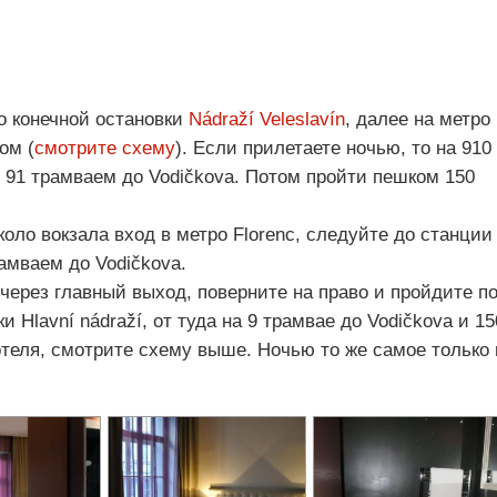
до конечной остановки
Nádraží Veleslavín
, далее на метро
ом (
смотрите схему
). Если прилетаете ночью, то на 910
е 91 трамваем до Vodičkova. Потом пройти пешком 150
коло вокзала вход в метро Florenc, следуйте до станции
амваем до Vodičkova.
 через главный выход, поверните на право и пройдите п
 Hlavní nádraží, от туда на 9 трамвае до Vodičkova и 15
теля, смотрите схему выше. Ночью то же самое только 