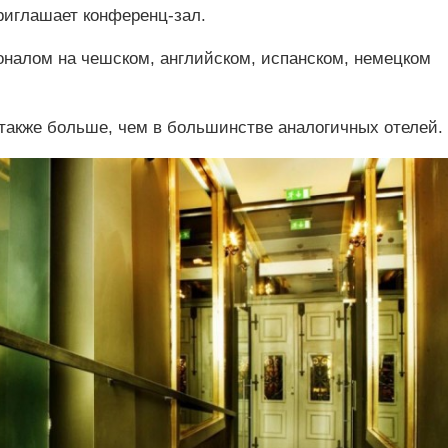
риглашает конференц-зал.
оналом на чешском, английском, испанском, немецком
также больше, чем в большинстве аналогичных отелей.