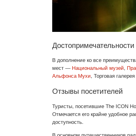
Достопримечательности
В дополнение ко все преимущества
мест —
Национальный музей
,
Пра
Альфонса Мухи
, Торговая галерея
Отзывы посетителей
Туристы, посетившие The ICON Hot
Отмечается его крайне удобное ра
доступность.
В основном путешественников рад