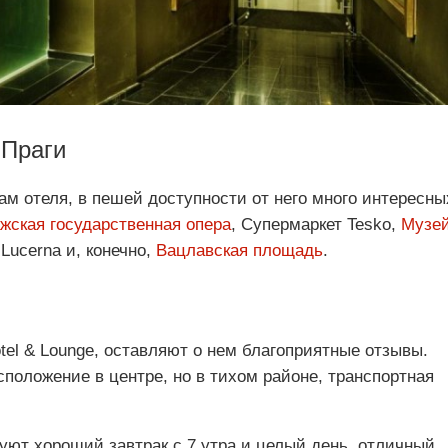
 Праги
м отеля, в пешей доступности от него много интересны
жская государственная опера
, Супермаркет Tesko,
Музе
 Lucerna и, конечно,
Вацлавская площадь
.
el & Lounge, оставляют о нем благоприятные отзывы.
сположение в центре, но в тихом районе, транспортная
уют хороший завтрак с 7 утра и целый день, отличный