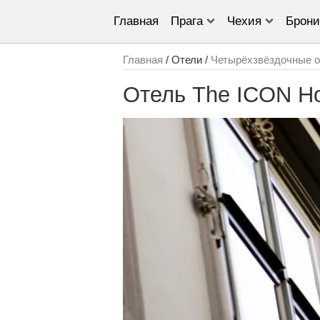
Главная
Прага
Чехия
Брони
Главная
/ Отели /
Четырёхзвёздочные о
Отель The ICON Ho