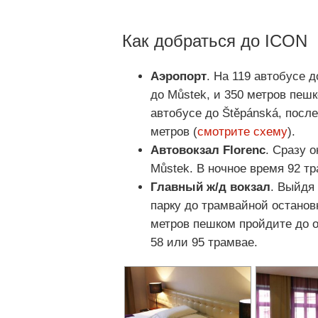
Как добраться до ICON
Аэропорт
. На 119 автобусе 
до Můstek, и 350 метров пешк
автобусе до Štěpánská, посл
метров (
смотрите схему
).
Автовокзал Florenc
. Сразу о
Můstek. В ночное время 92 тр
Главный ж/д вокзал
. Выйдя
парку до трамвайной остановки
метров пешком пройдите до о
58 или 95 трамвае.