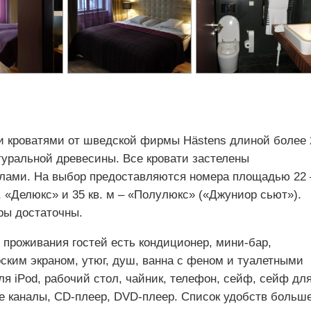
и кроватями от шведской фирмы Hästens длиной более 
туральной древесины. Все кровати застелены
лами. На выбор предоставляются номера площадью 22
, «Делюкс» и 35 кв. м – «Полулюкс» («Джуниор сьют»).
ры достаточны.
 проживания гостей есть кондиционер, мини-бар,
оским экраном, утюг, душ, ванна с феном и туалетными
я iPod, рабочий стол, чайник, телефон, сейф, сейф дл
е каналы, CD-плеер, DVD-плеер. Список удобств больше