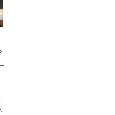
2
 —
я
,