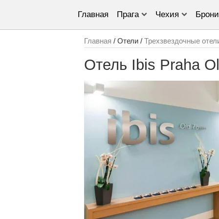
Главная
Прага
Чехия
Брони
Главная
/ Отели /
Трехзвездочные отел
Отель Ibis Praha O