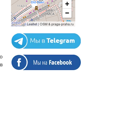
+
−
Leaflet | OSM & praga-praha.ru
и
o
 в