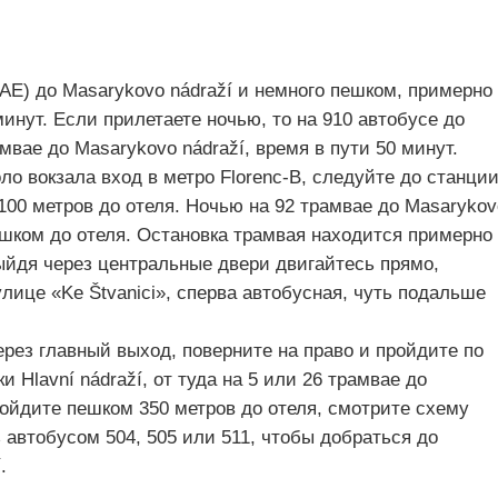
 (AE) до Masarykovo nádraží и немного пешком, примерно
минут. Если прилетаете ночью, то на 910 автобусе до
амвае до Masarykovo nádraží, время в пути 50 минут.
оло вокзала вход в метро Florenc-В, следуйте до станци
 100 метров до отеля. Ночью на 92 трамвае до Masarykov
шком до отеля. Остановка трамвая находится примерно
выйдя через центральные двери двигайтесь прямо,
лице «Ke Štvanici», сперва автобусная, чуть подальше
ерез главный выход, поверните на право и пройдите по
и Hlavní nádraží, от туда на 5 или 26 трамвае до
ройдите пешком 350 метров до отеля, смотрите схему
автобусом 504, 505 или 511, чтобы добраться до
.