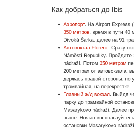
Как добраться до Ibis
Аэропорт
. На Airport Express
350 метров
, время в пути 40 
Divoká Šárka, далее на 91 тр
Автовокзал Florenc
. Сразу ок
Náměstí Republiky. Пройдите
nádraží. Потом
350 метром
пе
200 метрах от автовокзала, 
держась правой стороны, по у
трамвайная, на перекрёстке.
Главный ж/д вокзал
. Выйдя ч
парку до трамвайной остановк
Masarykovo nádraží. Далее п
выше. Ночью воспользуйтесь 
остановки Masarykovo nádraží