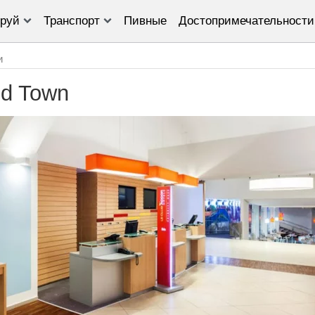
руй
Транспорт
Пивные
Достопримечательности
и
ld Town