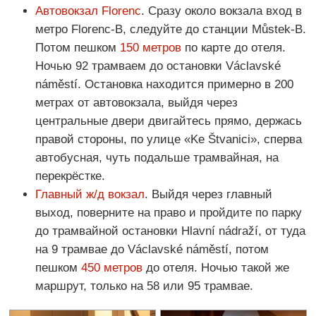
Автовокзал Florenc
. Сразу около вокзала вход в
метро Florenc-В, следуйте до станции Můstek-В.
Потом пешком
150 метров
по карте до отеля.
Ночью 92 трамваем до остановки Václavské
náměstí. Остановка находится примерно в 200
метрах от автовокзала, выйдя через
центральные двери двигайтесь прямо, держась
правой стороны, по улице «Ke Štvanici», сперва
автобусная, чуть подальше трамвайная, на
перекрёстке.
Главный ж/д вокзал
. Выйдя через главный
выход, поверните на право и пройдите по парку
до трамвайной остановки Hlavní nádraží, от туда
на 9 трамвае до Václavské náměstí, потом
пешком
450 метров
до отеля. Ночью такой же
маршрут, только на 58 или 95 трамвае.