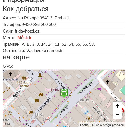
Как добраться
Адрес: Na Příkopě 394/13, Praha 1
Телефон: +420 296 200 300
Сайт: fridayhotel.cz
Метро:
Můstek
Трамвай: A, B, 3, 9, 14, 24; 51, 52, 54, 55, 56, 58.
Остановка: Václavské náměstí
на карте
GPS:
+
−
Leaflet | OSM & praga-praha.ru