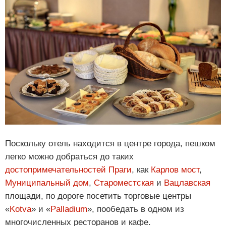
Поскольку отель находится в центре города, пешком
легко можно добраться до таких
достопримечательностей Праги
, как
Карлов мост
,
Муниципальный дом
,
Староместская
и
Вацлавская
площади, по дороге посетить торговые центры
«
Kotva
» и «
Palladium
», пообедать в одном из
многочисленных ресторанов и кафе.