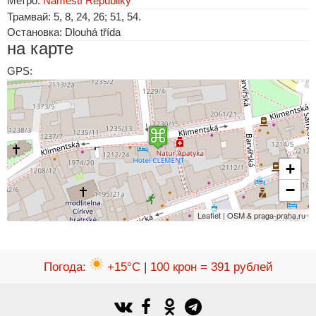
Метро:
Náměstí Republiky
Трамвай: 5, 8, 24, 26; 51, 54.
Остановка: Dlouhá třída
на карте
GPS:
+
−
Leaflet | OSM & praga-praha.ru
Погода
:
+15°C
|
100 крон = 391 рублей