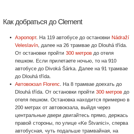
Как добраться до Clement
Аэропорт
. На 119 автобусе до остановки
Nádraží
Veleslavín
, далее на 26 трамвае до Dlouhá třída.
От остановки пройти
300 метров
до отеля
пешком. Если прилетаете ночью, то на 910
автобусе до Divoká Šárka. Далее на 91 трамвае
до Dlouhá třída.
Автовокзал Florenc
. На 8 трамвае доехать до
Dlouhá třída. От остановки пройти
300 метров
до
отеля пешком. Остановка находится примерно в
200 метрах от автовокзала, выйдя через
центральные двери двигайтесь прямо, держась
правой стороны, по улице «Ke Štvanici», сперва
автобусная, чуть подальше трамвайная, на